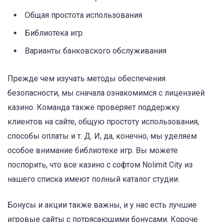
Общая простота использования
Библиотека игр
Варианты банковского обслуживания
Прежде чем изучать методы обеспечения
безопасности, мы сначала ознакомимся с лицензией
казино. Команда также проверяет поддержку
клиентов на сайте, общую простоту использования,
способы оплаты и т. Д. И, да, конечно, мы уделяем
особое внимание библиотеке игр. Вы можете
поспорить, что все казино с софтом Nolimit City из
нашего списка имеют полный каталог студии.
Бонусы и акции также важны, и у нас есть лучшие
игровые сайты с потрясающими бонусами. Короче