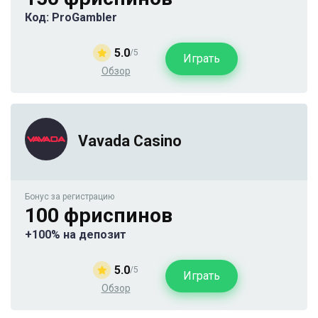
Код: ProGambler
5.0
/5
Играть
Обзор
Vavada Casino
Бонус за регистрацию
100 фриспинов
+100% на депозит
5.0
/5
Играть
Обзор