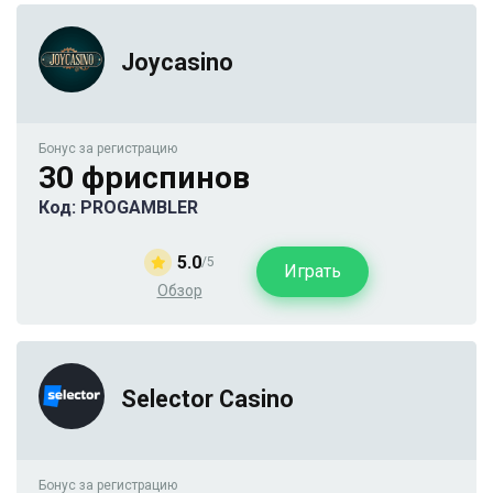
Joycasino
Бонус за регистрацию
30 фриспинов
Код: PROGAMBLER
5.0
/5
Играть
Обзор
Selector Casino
Бонус за регистрацию