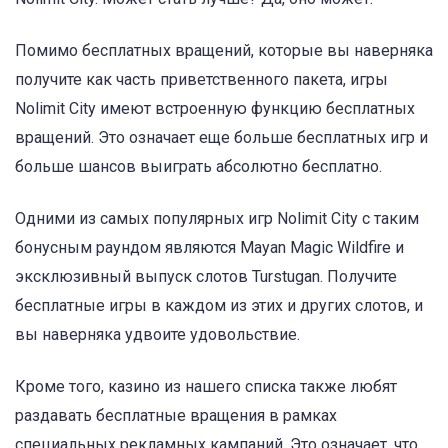
Помимо бесплатных вращений, которые вы наверняка
получите как часть приветственного пакета, игры
Nolimit City имеют встроенную функцию бесплатных
вращений. Это означает еще больше бесплатных игр и
больше шансов выиграть абсолютно бесплатно.
Одними из самых популярных игр Nolimit City с таким
бонусным раундом являются Mayan Magic Wildfire и
эксклюзивный выпуск слотов Turstugan. Получите
бесплатные игры в каждом из этих и других слотов, и
вы наверняка удвоите удовольствие.
Кроме того, казино из нашего списка также любят
раздавать бесплатные вращения в рамках
специальных рекламных кампаний. Это означает, что