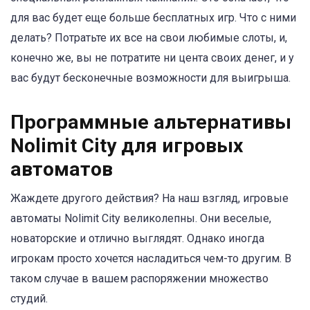
для вас будет еще больше бесплатных игр. Что с ними
делать? Потратьте их все на свои любимые слоты, и,
конечно же, вы не потратите ни цента своих денег, и у
вас будут бесконечные возможности для выигрыша.
Программные альтернативы
Nolimit City для игровых
автоматов
Жаждете другого действия? На наш взгляд, игровые
автоматы Nolimit City великолепны. Они веселые,
новаторские и отлично выглядят. Однако иногда
игрокам просто хочется насладиться чем-то другим. В
таком случае в вашем распоряжении множество
студий.