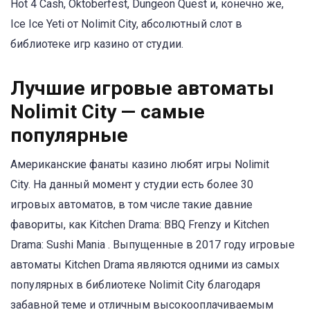
Hot 4 Cash, Oktoberfest, Dungeon Quest и, конечно же,
Ice Ice Yeti от Nolimit City, абсолютный слот в
библиотеке игр казино от студии.
Лучшие игровые автоматы
Nolimit City — самые
популярные
Американские фанаты казино любят игры Nolimit
City. На данный момент у студии есть более 30
игровых автоматов, в том числе такие давние
фавориты, как Kitchen Drama: BBQ Frenzy и Kitchen
Drama: Sushi Mania . Выпущенные в 2017 году игровые
автоматы Kitchen Drama являются одними из самых
популярных в библиотеке Nolimit City благодаря
забавной теме и отличным высокооплачиваемым