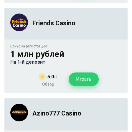
Friends Casino
Бонус за регистрацию
1 млн рублей
На 1-й депозит
5.0
/5
Играть
Обзор
Azino777 Casino