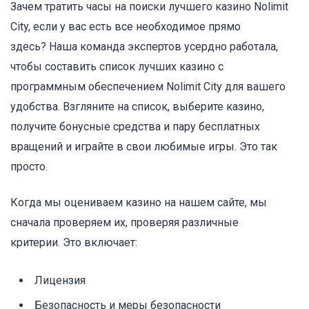
Зачем тратить часы на поиски лучшего казино Nolimit
City, если у вас есть все необходимое прямо
здесь? Наша команда экспертов усердно работала,
чтобы составить список лучших казино с
программным обеспечением Nolimit City для вашего
удобства. Взгляните на список, выберите казино,
получите бонусные средства и пару бесплатных
вращений и играйте в свои любимые игры. Это так
просто.
Когда мы оцениваем казино на нашем сайте, мы
сначала проверяем их, проверяя различные
критерии. Это включает:
Лицензия
Безопасность и меры безопасности