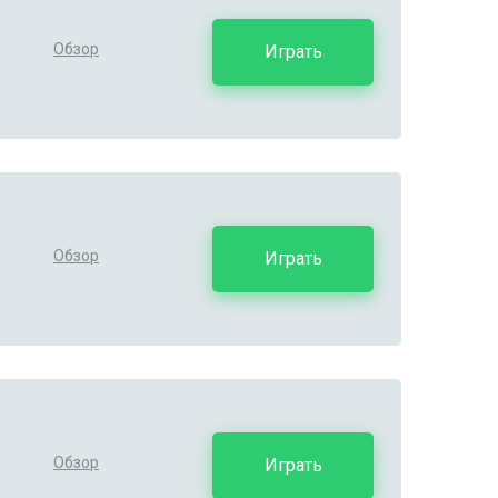
Обзор
Играть
Обзор
Играть
Обзор
Играть