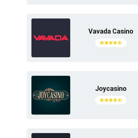
Vavada Casino
Joycasino