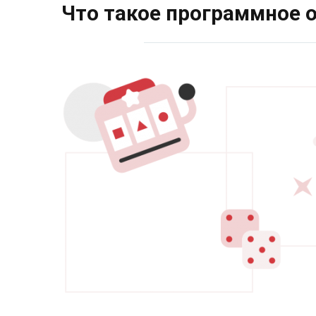
Что такое программное о