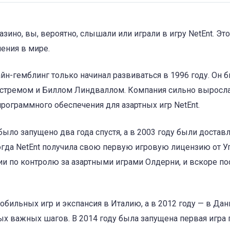
азино, вы, вероятно, слышали или играли в игру NetEnt. Это
ения в мире.
лайн-гемблинг только начинал развиваться в 1996 году. Он
ндстремом и Биллом Линдваллом. Компания сильно выросла
рограммного обеспечения для азартных игр NetEnt.
 было запущено два года спустя, а в 2003 году были доста
когда NetEnt получила свою первую игровую лицензию от У
ии по контролю за азартными играми Олдерни, и вскоре по
бильных игр и экспансия в Италию, а в 2012 году — в Дан
амых важных шагов. В 2014 году была запущена первая игра