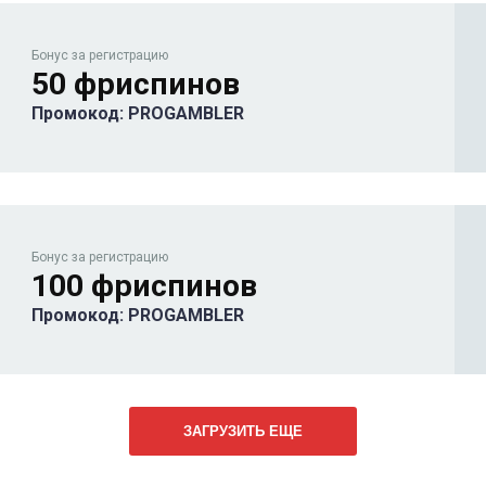
Бонус за регистрацию
50 фриспинов
Промокод: PROGAMBLER
Бонус за регистрацию
100 фриспинов
Промокод: PROGAMBLER
ЗАГРУЗИТЬ ЕЩЕ