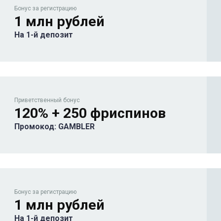
Бонус за регистрацию
1 млн рублей
На 1-й депозит
Приветственный бонус
120% + 250 фриспинов
Промокод: GAMBLER
Бонус за регистрацию
1 млн рублей
На 1-й депозит