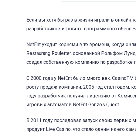
Если вы хотя бы раз в жизни играли в онлайн-к
разработчиков игрового программного обеспеч
NetEnt уходит корнями в те времена, когда он
Restaurang Rouletter, основанной Рольфом Лу
создал собственную компанию по разработке п
С 2000 года у NetEnt было много вех. CasinoTM
росту продаж компании. 2005 год стал годом, 
году разработчик получил лицензию от Комисс
игровых автоматов NetEnt Gonzo’s Quest.
В 2011 году последовал запуск своих первых мо
продукт Live Casino, что стало одним из его с