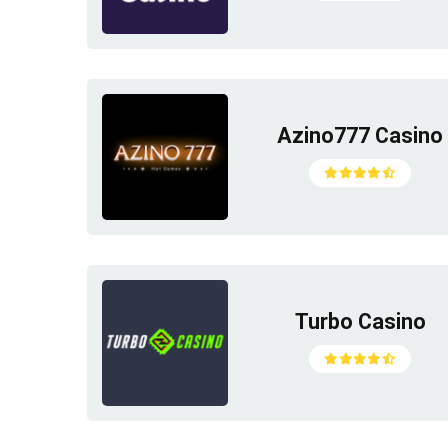
Azino777 Casino
Turbo Casino