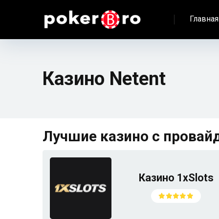
Главная
Казино Netent
Лучшие казино с провайд
Казино 1xSlots