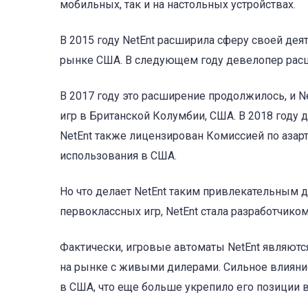
мобильных, так и на настольных устройствах.
В 2015 году NetEnt расширила сферу своей де
рынке США. В следующем году девелопер расши
В 2017 году это расширение продолжилось, и N
игр в Британской Колумбии, США. В 2018 году
NetEnt также лицензирован Комиссией по азар
использования в США.
Но что делает NetEnt таким привлекательным д
первоклассных игр, NetEnt стала разработчико
Фактически, игровые автоматы NetEnt являютс
на рынке с живыми дилерами. Сильное влияние
в США, что еще больше укрепило его позиции 