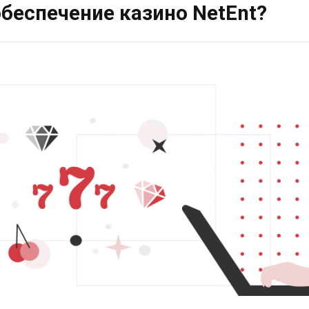
беспечение казино NetEnt?