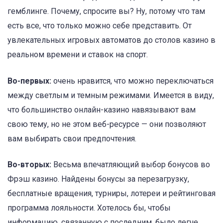
гемблинге. Почему, спросите вы? Ну, потому что там
есть все, что только можно себе представить. От
увлекательных игровых автоматов до столов казино в
реальном времени и ставок на спорт.
Во-первых:
очень нравится, что можно переключаться
между светлым и темным режимами. Имеется в виду,
что большинство онлайн-казино навязывают вам
свою тему, но не этом веб-ресурсе — они позволяют
вам выбирать свои предпочтения.
Во-вторых:
Весьма впечатляющий выбор бонусов во
Фрэш казино. Найдены бонусы за перезагрузку,
бесплатные вращения, турниры, лотереи и рейтинговая
программа лояльности. Хотелось бы, чтобы
информацию, связанную с последним, было легче