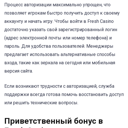
Процесс авторизации максимально упрощен, что
позволяет игрокам быстро получить доступ к своему
аккаунту и начать игру. Чтобы войти в Fresh Casino
достаточно указать свой зарегистрированный логин
(адрес электронной почты или номер телефона) и
пароль. Для удобства пользователей. Менеджеры
предлагает использовать альтернативные способы
входа, такие как зеркала на сегодня или мобильная
версия сайта.
Если возникают трудности с авторизацией, служба
поддержки всегда готова помочь восстановить доступ
или решить технические вопросы.
Приветственный бонус в