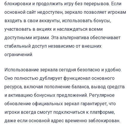
блокировки и продолжить игру без перерывов. Если
основной сайт недоступен, зеркало позволяет игрокам
входить в свои аккаунты, использовать бонусы,
участвовать в акциях и наслаждаться всеми
доступными играми. Эта альтернатива обеспечивает
стабильный доступ независимо от внешних
ограничений.
Использование зеркала сегодня безопасно и удобно.
Оно полностью дублирует функционал основного
ресурса, включая пополнение баланса, вывод средств
и активацию бонусных предложений. Регулярное
обновление официальных зеркал гарантирует, что
игроки всегда смогут подключиться к платформе,
даже если основной адрес временно заблокирован.