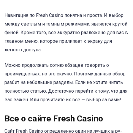
Навигация по Fresh Casino понятна и проста. И выбор
между светлым и темным режимами, является крутой
фичей. Кроме того, все аккуратно разложено для вас в
главном меню, которое прилипает к экрану для
легкого доступа.
Можно продолжать сотню абзацев говорить о
преимуществах, но это скучно. Поэтому данных обзор
разбит на небольшие разделы. Если не хотите читать
полностью статью. Достаточно перейти к тому, что для
вас важен. Или прочитайте их все — выбор за вами!
Все о сайте Fresh Casino
Сайт Fresh Casino определенно один из лучших в ру-