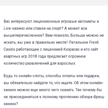
Вас интересуют лицензионные игровые автоматы и
Live-казино или ставки на спорт? А может все
вышеперечисленное? Вам повезло, Больше можно не
искать, вы уже в правильно месте! Легальное Fresh
Casino работающее с лицензией Кюрасао и его сайт
азартных игр 2018 года предлагает огромное
количество развлечений для взрослых.
Будь то онлайн-слоты, способы оплаты или подарки,
вы обязательно найдете то, что ищете. Об этом онлайн-
казино можно еще много чего сказать. Так почему бы
не присоединиться к полному прочтению обзора Фреш
казино?