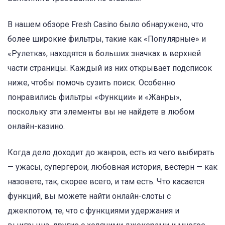
В нашем обзоре Fresh Casino было обнаружено, что
более широкие фильтры, такие как «Популярные» и
«Рулетка», находятся в больших значках в верхней
части страницы. Каждый из них открывает подсписок
ниже, чтобы помочь сузить поиск. Особенно
понравились фильтры «Функции» и «Жанры»,
поскольку эти элементы вы не найдете в любом
онлайн-казино.
Когда дело доходит до жанров, есть из чего выбирать
— ужасы, супергерои, любовная история, вестерн — как
назовете, так, скорее всего, и там есть. Что касается
функций, вы можете найти онлайн-слоты с
джекпотом, те, что с функциями удержания и