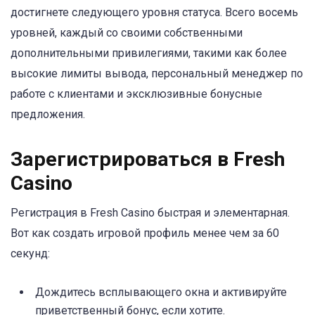
достигнете следующего уровня статуса. Всего восемь
уровней, каждый со своими собственными
дополнительными привилегиями, такими как более
высокие лимиты вывода, персональный менеджер по
работе с клиентами и эксклюзивные бонусные
предложения.
Зарегистрироваться в Fresh
Casino
Регистрация в Fresh Casino быстрая и элементарная.
Вот как создать игровой профиль менее чем за 60
секунд:
Дождитесь всплывающего окна и активируйте
приветственный бонус, если хотите.