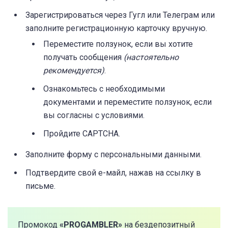
Зарегистрироваться через Гугл или Телеграм или
заполните регистрационную карточку вручную.
Переместите ползунок, если вы хотите
получать сообщения
(настоятельно
рекомендуется)
.
Ознакомьтесь с необходимыми
документами и переместите ползунок, если
вы согласны с условиями.
Пройдите CAPTCHA.
Заполните форму с персональными данными.
Подтвердите свой е-майл, нажав на ссылку в
письме.
Промокод
«PROGAMBLER»
на бездепозитный