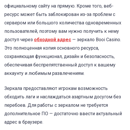
официальному сайту на прямую. Кроме того, веб-
ресурс может быть заблокирован из-за проблем с
сервером или большого количества одновременных
пользователей, поэтому вам нужно получить к нему
доступ через
обходной адрес
— зеркало Booi Casino.
Это полноценная копия основного ресурса,
сохраняющая функционал, дизайн и безопасность,
обеспечивая беспрепятственный доступ к вашему
аккаунту и любимым развлечениям.
Зеркала предоставляют игрокам возможность
обходить лаги и наслаждаться азартным досугом без
перебоев. Для работы с зеркалом не требуется
дополнительное ПО — достаточно ввести актуальный
адрес в браузере.