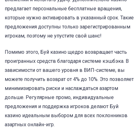
предлагает персональные бесплатные вращения,
которые нужно активировать в указанный срок. Такие
предложения доступны только зарегистрированным
игрокам, поэтому не упустите свой шанс!
Помимо этого, Буй казино щедро возвращает часть
проигранных средств благодаря системе кэшбэка. В
зависимости от вашего уровня в ВИП-системе, вы
можете получить возврат от 4% до 10%. Это позволяет
минимизировать риски и наслаждаться азартом
дольше. Регулярные промо, индивидуальные
предложения и поддержка игроков делают Буй
казино идеальным выбором для всех поклонников
азартных онлайн-игр.