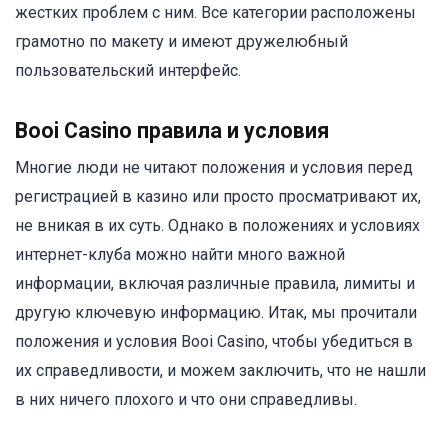
жестких проблем с ним. Все категории расположены
грамотно по макету и имеют дружелюбный
пользовательский интерфейс.
Booi Casino правила и условия
Многие люди не читают положения и условия перед
регистрацией в казино или просто просматривают их,
не вникая в их суть. Однако в положениях и условиях
интернет-клуба можно найти много важной
информации, включая различные правила, лимиты и
другую ключевую информацию. Итак, мы прочитали
положения и условия Booi Casino, чтобы убедиться в
их справедливости, и можем заключить, что не нашли
в них ничего плохого и что они справедливы.