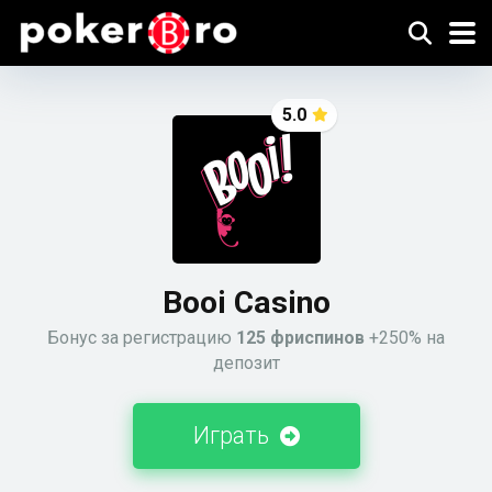
5.0
Booi Casino
Бонус за регистрацию
125 фриспинов
+250% на
депозит
Играть