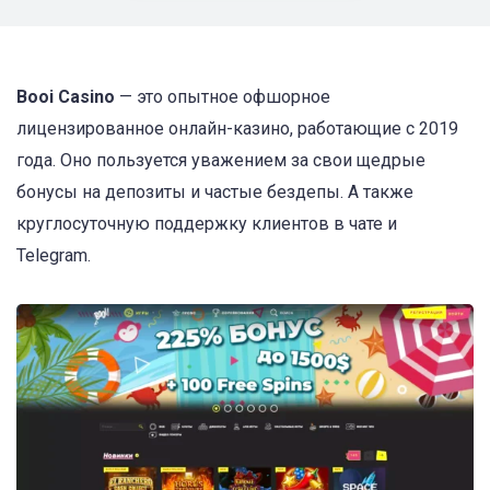
Booi Casino
— это опытное офшорное
лицензированное онлайн-казино, работающие с 2019
года. Оно пользуется уважением за свои щедрые
бонусы на депозиты и частые бездепы. А также
круглосуточную поддержку клиентов в чате и
Telegram.