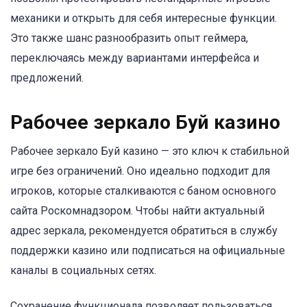
механики и открыть для себя интересные функции.
Это также шанс разнообразить опыт геймера,
переключаясь между вариантами интерфейса и
предложений.
Рабочее зеркало Буй казино
Рабочее зеркало Буй казино — это ключ к стабильной
игре без ограничений. Оно идеально подходит для
игроков, которые сталкиваются с баном основного
сайта Роскомнадзором. Чтобы найти актуальный
адрес зеркала, рекомендуется обратиться в службу
поддержки казино или подписаться на официальные
каналы в социальных сетях.
Сохранение функционала позволяет пользоваться