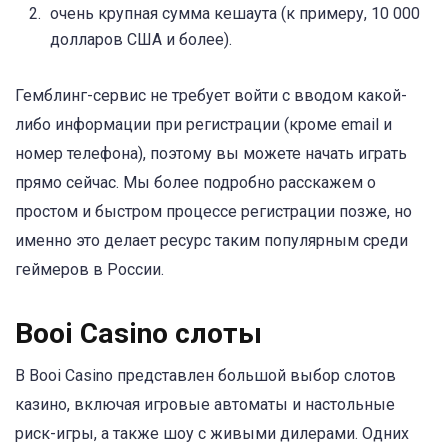
очень крупная сумма кешаута (к примеру, 10 000
долларов США и более).
Гемблинг-сервис не требует войти с вводом какой-
либо информации при регистрации (кроме email и
номер телефона), поэтому вы можете начать играть
прямо сейчас. Мы более подробно расскажем о
простом и быстром процессе регистрации позже, но
именно это делает ресурс таким популярным среди
геймеров в России.
Booi Casino слоты
В Booi Casino представлен большой выбор слотов
казино, включая игровые автоматы и настольные
риск-игры, а также шоу с живыми дилерами. Одних