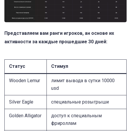
Представляем вам ранги игроков, ан основе их
активности за каждые прошедшие 30 дней:
Статус
Стимул
Wooden Lemur
лимит вывода в сутки 10000
usd
Silver Eagle
специальные розыгрыши
Golden Alligator
доступ к специальным
фрироллам