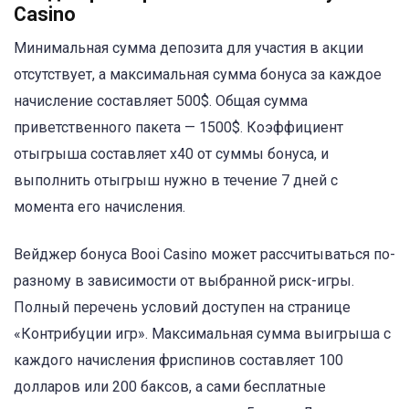
Casino
Минимальная сумма депозита для участия в акции
отсутствует, а максимальная сумма бонуса за каждое
начисление составляет 500$. Общая сумма
приветственного пакета — 1500$. Коэффициент
отыгрыша составляет х40 от суммы бонуса, и
выполнить отыгрыш нужно в течение 7 дней с
момента его начисления.
Вейджер бонуса Booi Casino может рассчитываться по-
разному в зависимости от выбранной риск-игры.
Полный перечень условий доступен на странице
«Контрибуции игр». Максимальная сумма выигрыша с
каждого начисления фриспинов составляет 100
долларов или 200 баксов, а сами бесплатные