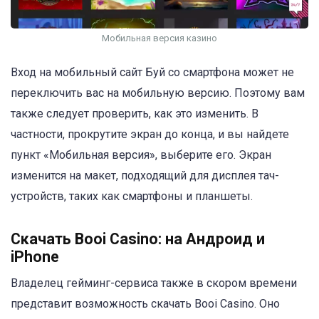
Мобильная версия казино
Вход на мобильный сайт Буй со смартфона может не
переключить вас на мобильную версию. Поэтому вам
также следует проверить, как это изменить. В
частности, прокрутите экран до конца, и вы найдете
пункт «Мобильная версия», выберите его. Экран
изменится на макет, подходящий для дисплея тач-
устройств, таких как смартфоны и планшеты.
Скачать Booi Casino: на Андроид и
iPhone
Владелец гейминг-сервиса также в скором времени
представит возможность скачать Booi Casino. Оно