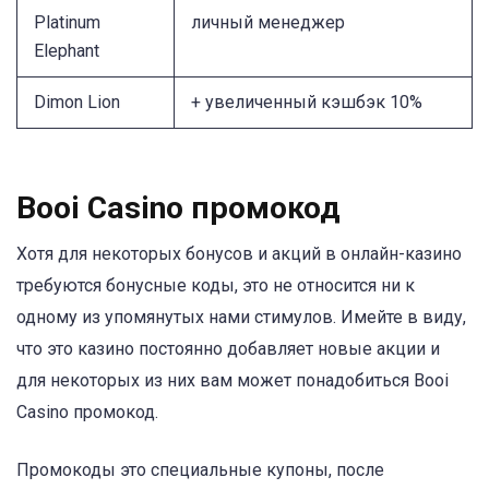
Platinum
личный менеджер
Elephant
Dimon Lion
+ увеличенный кэшбэк 10%
Booi Casino промокод
Хотя для некоторых бонусов и акций в онлайн-казино
требуются бонусные коды, это не относится ни к
одному из упомянутых нами стимулов. Имейте в виду,
что это казино постоянно добавляет новые акции и
для некоторых из них вам может понадобиться Booi
Casino промокод.
Промокоды это специальные купоны, после