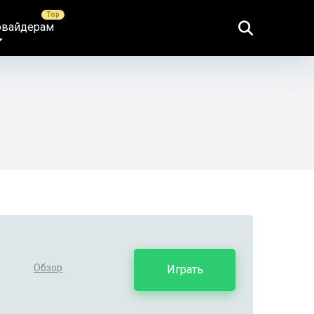
овайдерам
Обзор
Играть