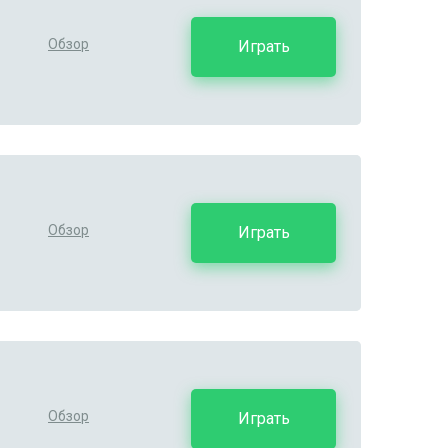
Обзор
Играть
Обзор
Играть
Обзор
Играть