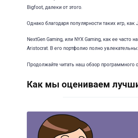
Bigfoot, далеки от этого.
Однако благодаря популярности таких игр, как J
NextGen Gaming, или NYX Gaming, как ее часто 
Aristocrat. В его портфолио полно увлекательн
Продолжайте читать наш обзор программного об
Как мы оцениваем лучши