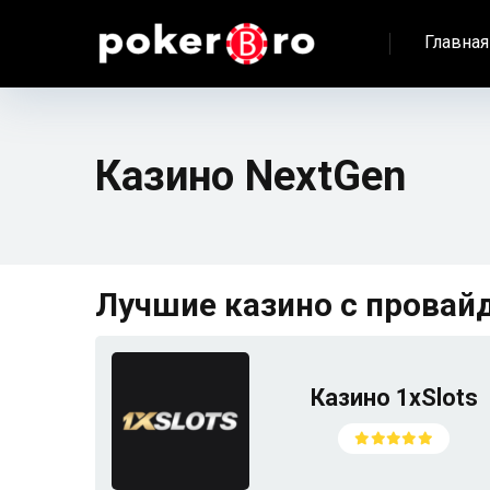
Главная
Казино NextGen
Лучшие казино с провай
Казино 1xSlots