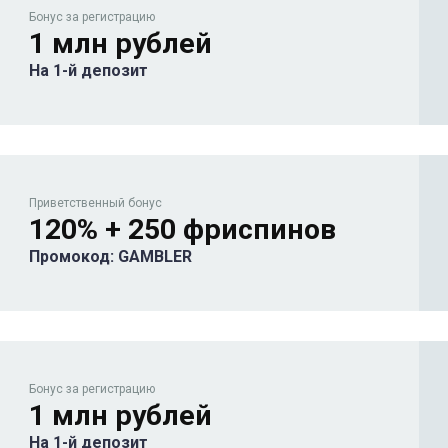
Бонус за регистрацию
1 млн рублей
На 1-й депозит
Приветственный бонус
120% + 250 фриспинов
Промокод: GAMBLER
Бонус за регистрацию
1 млн рублей
На 1-й депозит