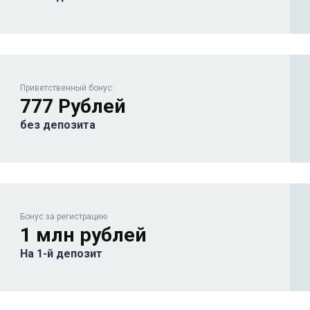
Приветственный бонус:
777 Рублей
без депозита
Бонус за регистрацию
1 млн рублей
На 1-й депозит