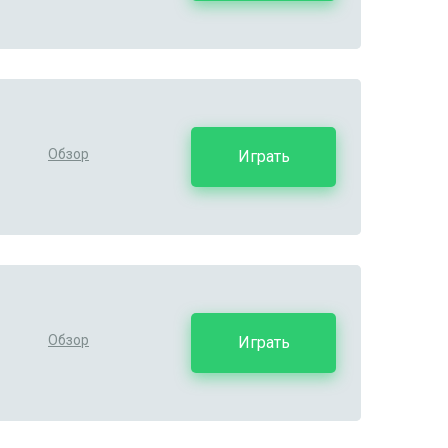
Обзор
Играть
Обзор
Играть