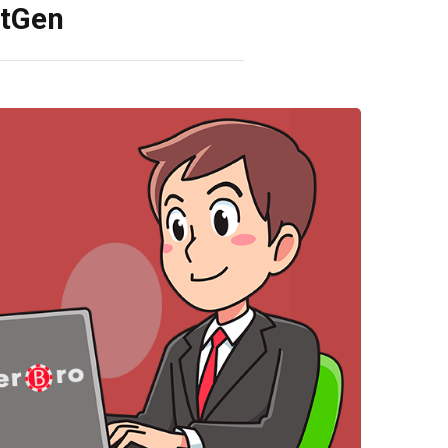
xtGen