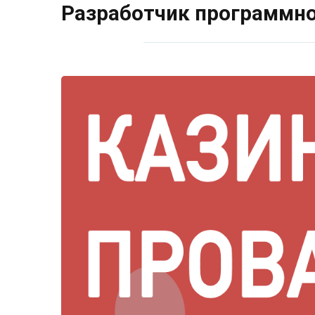
Разработчик программно