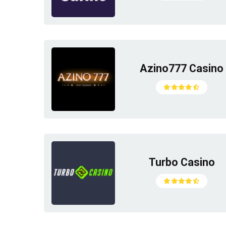
Azino777 Casino
Turbo Casino