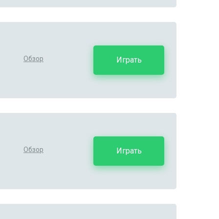
Обзор
Играть
Обзор
Играть