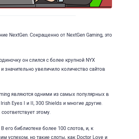
ние NextGen. Сокращенно от NextGen Gaming, это
 одиночку он слился с более крупной NYX
м и значительно увеличило количество сайтов
aming являются одними из самых популярных в
rish Eyes I и II, 300 Shields и многие другие.
 соответствует этому.
 его библиотеке более 100 слотов, и, к
м успехом, но такие слоты, как Doctor Love и