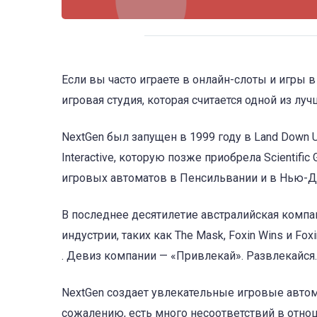
Если вы часто играете в онлайн-слоты и игры в
игровая студия, которая считается одной из лу
NextGen был запущен в 1999 году в Land Down U
Interactive, которую позже приобрела Scientif
игровых автоматов в Пенсильвании и в Нью-Д
В последнее десятилетие австралийская компа
индустрии, таких как The Mask, Foxin Wins и Foxin 
. Девиз компании — «Привлекай». Развлекайся. С
NextGen создает увлекательные игровые автома
сожалению, есть много несоответствий в отноше