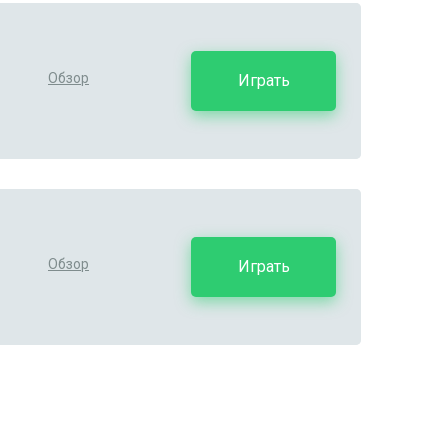
Обзор
Играть
Обзор
Играть