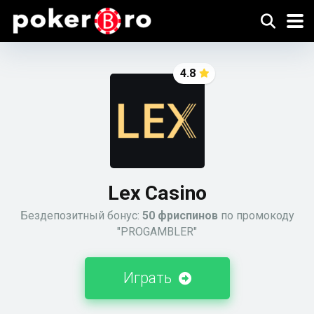
4.8
Lex Casino
Бездепозитный бонус:
50 фриспинов
по промокоду
"PROGAMBLER"
Играть