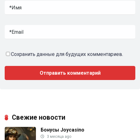
Сохранить данные для будущих комментариев.
Свежие новости
Бонусы Joycasino
3 месяца ago