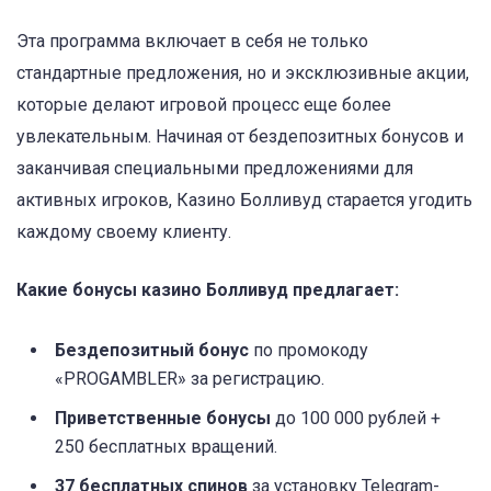
Эта программа включает в себя не только
стандартные предложения, но и эксклюзивные акции,
которые делают игровой процесс еще более
увлекательным. Начиная от бездепозитных бонусов и
заканчивая специальными предложениями для
активных игроков, Казино Болливуд старается угодить
каждому своему клиенту.
Какие бонусы казино Болливуд предлагает:
Бездепозитный бонус
по промокоду
«PROGAMBLER» за регистрацию.
Приветственные бонусы
до 100 000 рублей +
250 бесплатных вращений.
37 бесплатных спинов
за установку Telegram-