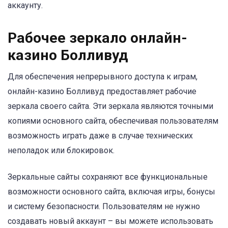
аккаунту.
Рабочее зеркало онлайн-
казино Болливуд
Для обеспечения непрерывного доступа к играм,
онлайн-казино Болливуд предоставляет рабочие
зеркала своего сайта. Эти зеркала являются точными
копиями основного сайта, обеспечивая пользователям
возможность играть даже в случае технических
неполадок или блокировок.
Зеркальные сайты сохраняют все функциональные
возможности основного сайта, включая игры, бонусы
и систему безопасности. Пользователям не нужно
создавать новый аккаунт – вы можете использовать