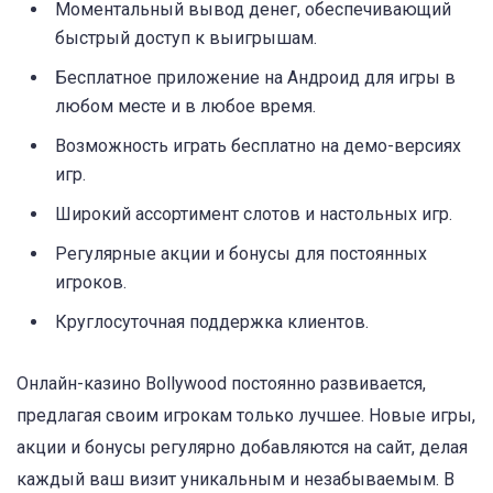
Моментальный вывод денег, обеспечивающий
быстрый доступ к выигрышам.
Бесплатное приложение на Андроид для игры в
любом месте и в любое время.
Возможность играть бесплатно на демо-версиях
игр.
Широкий ассортимент слотов и настольных игр.
Регулярные акции и бонусы для постоянных
игроков.
Круглосуточная поддержка клиентов.
Онлайн-казино Bollywood постоянно развивается,
предлагая своим игрокам только лучшее. Новые игры,
акции и бонусы регулярно добавляются на сайт, делая
каждый ваш визит уникальным и незабываемым. В