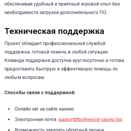
обеспечивая удобный и приятный игровой опыт без
необходимости загрузки дополнительного ПО.
Техническая поддержка
Проект обладает профессиональной службой
поддержки, готовой помочь в любой ситуации.
Команда поддержки доступна круглосуточно и готова
предоставить быструю и эффективную помощь по
любым вопросам.
Способы связи с поддержкой:
Онлайн чат на сайте казино.
Электронная почта:
support@bollywood-casino.top
.
Возможность заказать обратный звонок.