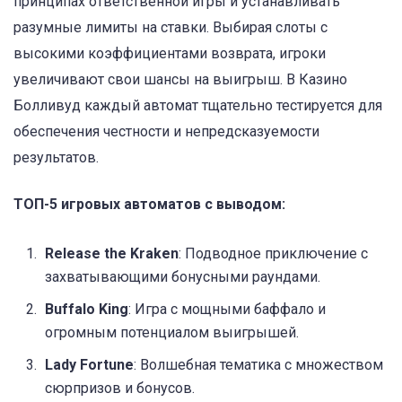
принципах ответственной игры и устанавливать
разумные лимиты на ставки. Выбирая слоты с
высокими коэффициентами возврата, игроки
увеличивают свои шансы на выигрыш. В Казино
Болливуд каждый автомат тщательно тестируется для
обеспечения честности и непредсказуемости
результатов.
ТОП-5 игровых автоматов с выводом:
Release the Kraken
: Подводное приключение с
захватывающими бонусными раундами.
Buffalo King
: Игра с мощными баффало и
огромным потенциалом выигрышей.
Lady Fortune
: Волшебная тематика с множеством
сюрпризов и бонусов.