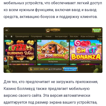
мобильных устройств, что обеспечивает легкий доступ
ко всем нужным функциям, включая ввод и вывод
средств, активацию бонусов и поддержку клиентов.
Для тех, кто предпочитает не загружать приложения,
Казино Болливуд также предлагает мобильную
версию своего сайта. Эта версия автоматически
адаптируется под размер экрана вашего устройства,