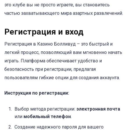
это клубе вы не просто играете, вы становитесь
частью захватывающего мира азартных развлечений.
Регистрация и вход
Регистрация в Казино Болливуд – это быстрый и
легкий процесс, позволяющий вам мгновенно начать
играть. Платформа обеспечивает удобство и
безопасность при регистрации, предлагая
пользователям гибкие опции для создания аккаунта.
Инструкция по регистрации:
Выбор метода регистрации:
электронная почта
или
мобильный телефон
.
Создание надежного пароля для вашего