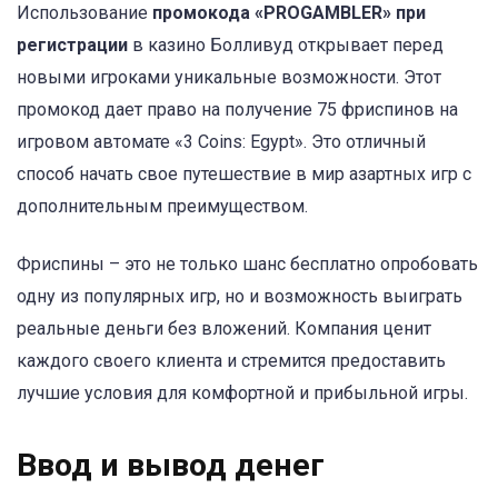
Использование
промокода «PROGAMBLER» при
регистрации
в казино Болливуд открывает перед
новыми игроками уникальные возможности. Этот
промокод дает право на получение 75 фриспинов на
игровом автомате «3 Coins: Egypt». Это отличный
способ начать свое путешествие в мир азартных игр с
дополнительным преимуществом.
Фриспины – это не только шанс бесплатно опробовать
одну из популярных игр, но и возможность выиграть
реальные деньги без вложений. Компания ценит
каждого своего клиента и стремится предоставить
лучшие условия для комфортной и прибыльной игры.
Ввод и вывод денег