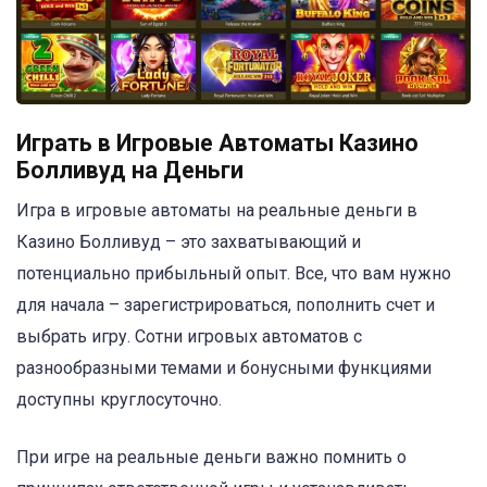
Играть в Игровые Автоматы Казино
Болливуд на Деньги
Игра в игровые автоматы на реальные деньги в
Казино Болливуд – это захватывающий и
потенциально прибыльный опыт. Все, что вам нужно
для начала – зарегистрироваться, пополнить счет и
выбрать игру. Сотни игровых автоматов с
разнообразными темами и бонусными функциями
доступны круглосуточно.
При игре на реальные деньги важно помнить о