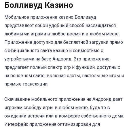
Болливуд Казино
Мобильное приложение казино Болливуд
представляет собой удобный способ наслаждаться
любимыми играми в любое время и в любом месте.
Приложение доступно для бесплатной загрузки прямо
с официального сайта казино и совместимо с
устройствами на базе Андроид. Это приложение
предлагает полный спектр игр и функций, доступных
на основном сайте, включая слоты, настольные игры и
прямые трансляции.
Скачивание мобильного приложения на Андроид дает
игрокам свободу игры в любом месте, будь то в
ожидании встречи или в комфорте собственного дома.
Интерфейс приложения оптимизирован для