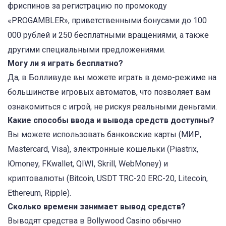
фриспинов за регистрацию по промокоду
«PROGAMBLER», приветственными бонусами до 100
000 рублей и 250 бесплатными вращениями, а также
другими специальными предложениями.
Могу ли я играть бесплатно?
Да, в Болливуде вы можете играть в демо-режиме на
большинстве игровых автоматов, что позволяет вам
ознакомиться с игрой, не рискуя реальными деньгами.
Какие способы ввода и вывода средств доступны?
Вы можете использовать банковские карты (МИР,
Mastercard, Visa), электронные кошельки (Piastrix,
Юmoney, FKwallet, QIWI, Skrill, WebMoney) и
криптовалюты (Bitcoin, USDT TRC-20 ERC-20, Litecoin,
Ethereum, Ripple).
Сколько времени занимает вывод средств?
Выводят средства в Bollywood Casino обычно