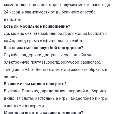
моментально, но в некоторых случаях может занять до
24 часов в зависимости от выбранного способа
выплаты.
Есть ли мобильное приложение?
Да, можно скачать мобильное приложение бесплатно
на Андроид прямо с официального сайта.
Как связаться со службой поддержки?
Служба поддержки доступна через онлайн чат,
электронную почту (support@bollywood-casino.top),
Telegram и Viber. Вы также можете заказать обратный
звонок.
В какие игры можно поиграть?
В казино Болливуд представлен широкий выбор игр,
включая слоты, настольные игры, видеопокер и игры
с живыми дилерами.
Можно ли играть в казино с телефона?