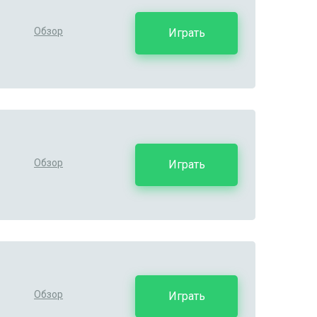
Обзор
Играть
Обзор
Играть
Обзор
Играть