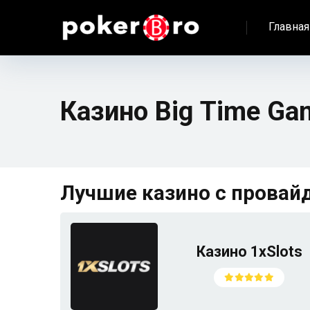
Главная
Казино Big Time Ga
Лучшие казино с провайд
Казино 1xSlots