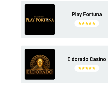
Play Fortuna
Eldorado Casino