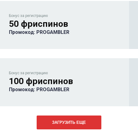
Бонус за регистрацию
50 фриспинов
Промокод: PROGAMBLER
Бонус за регистрацию
100 фриспинов
Промокод: PROGAMBLER
ЗАГРУЗИТЬ ЕЩЕ