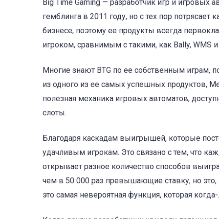
Big Time Gaming — разработчик игр и игровых 
гемблинга в 2011 году, но с тех пор потрясает
бизнесе; поэтому ее продукты всегда первок
игроком, сравнимым с такими, как Bally, WMS и 
Многие знают BTG по ее собственным играм, п
из одного из ее самых успешных продуктов, Me
полезная механика игровых автоматов, доступ
слоты.
Благодаря каскадам выигрышей, которые пост
удачливым игрокам. Это связано с тем, что ка
открывает разное количество способов выигра
чем в 50 000 раз превышающие ставку, но это
это самая невероятная функция, которая когда-