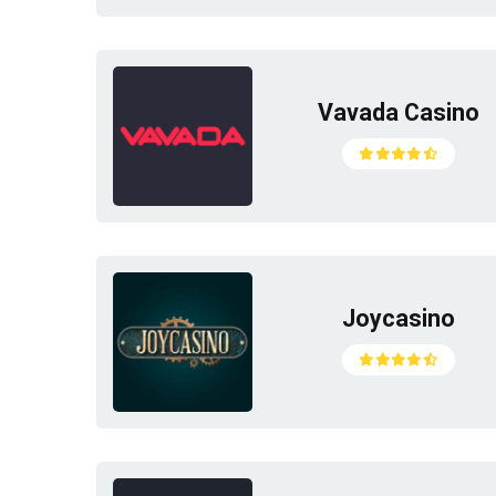
Vavada Casino
Joycasino