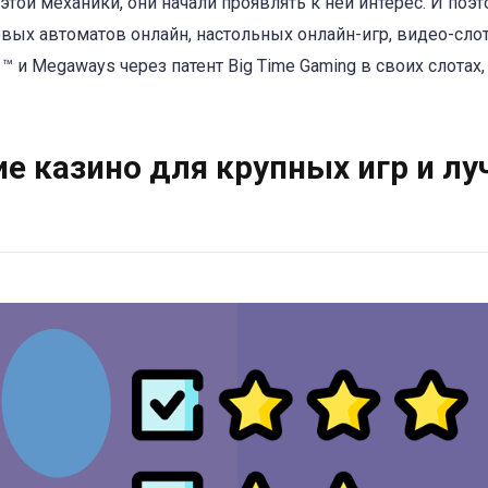
той механики, они начали проявлять к ней интерес. И поэт
овых автоматов онлайн, настольных онлайн-игр, видео-сл
 Megaways через патент Big Time Gaming в своих слотах, та
е казино для крупных игр и л