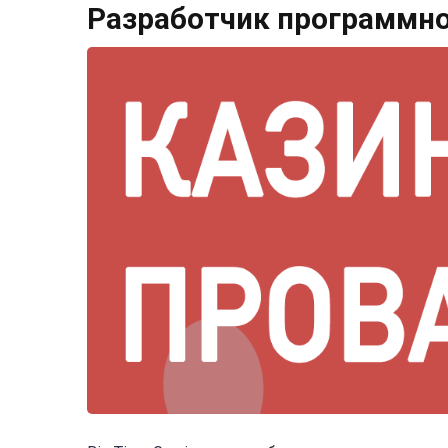
Разработчик программног