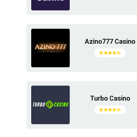
Azino777 Casino
Turbo Casino