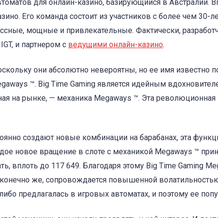
автоматов для онлайн-казино, базирующийся в Австралии. 
 казино. Его команда состоит из участников с более чем 30
лассные, мощные и привлекательные. Фактически, разрабо
IGT, и партнером с
ведущими онлайн-казино
.
оскольку они абсолютно невероятны, но ее имя известно 
gaways ™. Big Time Gaming является идейным вдохновителем
ная на рынке, — механика Megaways ™. Эта революционная
оянно создают новые комбинации на барабанах, эта функц
ждое новое вращение в слоте с механикой Megaways ™ прин
ть, вплоть до 117 649. Благодаря этому Big Time Gaming 
, конечно же, сопровождается повышенной волатильностью!
либо предлагалась в игровых автоматах, и поэтому ее попу