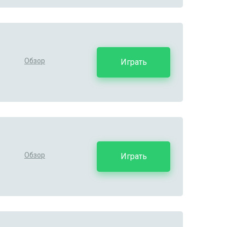
Обзор
Играть
Обзор
Играть