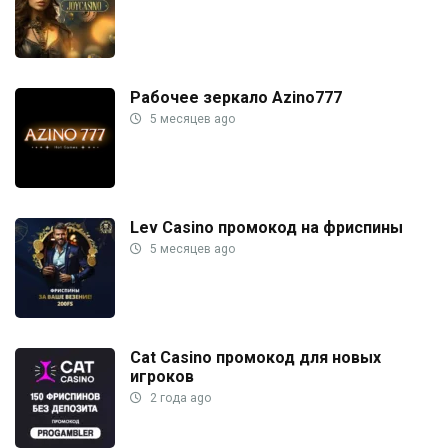
Рабочее зеркало Azino777
5 месяцев ago
Lev Casino промокод на фриспины
5 месяцев ago
Cat Casino промокод для новых
игроков
2 года ago