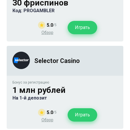
30 фриспинов
Код: PROGAMBLER
5.0
/5
Играть
Обзор
Selector Casino
Бонус за регистрацию
1 млн рублей
На 1-й депозит
5.0
/5
Играть
Обзор