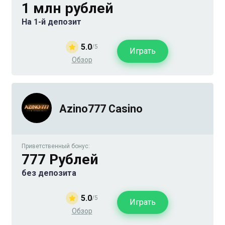
1 млн рублей
На 1-й депозит
5.0
/5
Играть
Обзор
Azino777 Casino
Приветственный бонус:
777 Рублей
без депозита
5.0
/5
Играть
Обзор