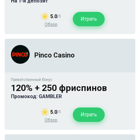
На 1-й депозит
5.0
/5
Играть
Обзор
Pinco Casino
Приветственный бонус
120% + 250 фриспинов
Промокод: GAMBLER
5.0
/5
Играть
Обзор