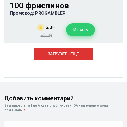
100 фриспинов
Промокод: PROGAMBLER
5.0
/5
Играть
Обзор
ЗАГРУЗИТЬ ЕЩЕ
Добавить комментарий
Ваш адрес email не будет опубликован.
Обязательные поля
помечены
*