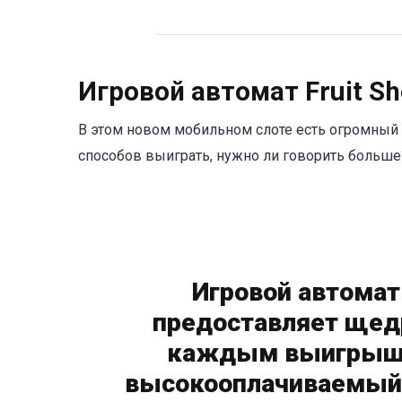
Игровой автомат Fruit S
В этом новом мобильном слоте есть огромный 
способов выиграть, нужно ли говорить больше
Игровой автомат
предоставляет щед
каждым выигрыше
высокооплачиваемый 