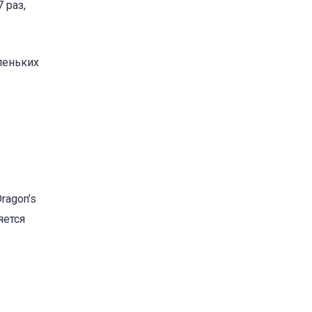
 раз,
аленьких
ragon’s
яется