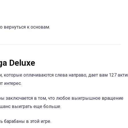
о вернуться к основам.
a Deluxe
ми, которые оплачиваются слева направо, дает вам 127 акт
т интерес.
гры заключается в том, что любое выигрышное вращение
ть шанс выиграть еще больше.
ь барабаны в этой игре.