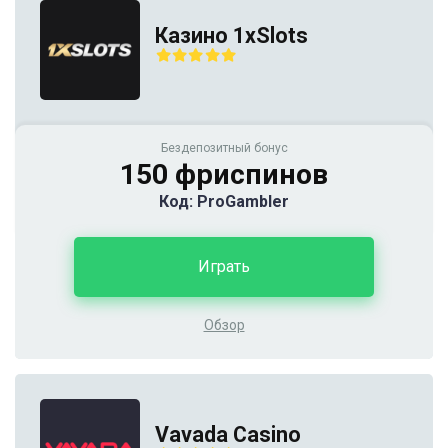
Казино 1xSlots
Бездепозитный бонус
150 фриспинов
Код: ProGambler
Играть
Обзор
Vavada Casino