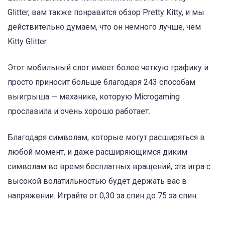
Glitter, вам также понравится обзор Pretty Kitty, и мы
действительно думаем, что он немного лучше, чем
Kitty Glitter.
Этот мобильный слот имеет более четкую графику и
просто приносит больше благодаря 243 способам
выигрыша — механике, которую Microgaming
прославила и очень хорошо работает.
Благодаря символам, которые могут расширяться в
любой момент, и даже расширяющимся диким
символам во время бесплатных вращений, эта игра с
высокой волатильностью будет держать вас в
напряжении. Играйте от 0,30 за спин до 75 за спин.