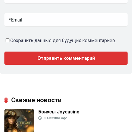
Сохранить данные для будущих комментариев.
Свежие новости
Бонусы Joycasino
3 месяца ago