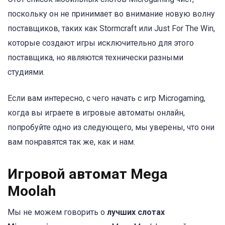
поскольку он не принимает во внимание новую волну
поставщиков, таких как Stormcraft или Just For The Win,
которые создают игры исключительно для этого
поставщика, но являются технически разными
студиями.
Если вам интересно, с чего начать с игр Microgaming,
когда вы играете в игровые автоматы онлайн,
попробуйте одно из следующего, мы уверены, что они
вам понравятся так же, как и нам.
Игровой автомат Mega
Moolah
Мы не можем говорить о
лучших слотах