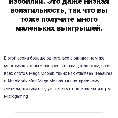
изобилии. Это даже низкая
волатильность, так что вы
тоже получите много
маленьких выигрышей.
В этой серии больше одного, все с одним и тем же
многомиллионным прогрессивным джекпотом, но из
всех слотов Mega Moolah, таких как Atlantean Treasures
и Absolootly Mad Mega Moolah, мы по-прежнему
считаем, что вам следует начать с оригинальной игры
Microgaming.