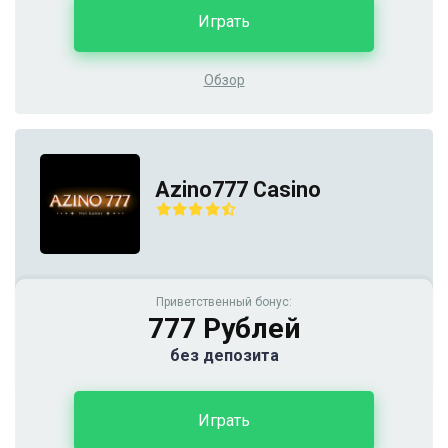
Играть
Обзор
Azino777 Casino
Приветственный бонус:
777 Рублей
без депозита
Играть