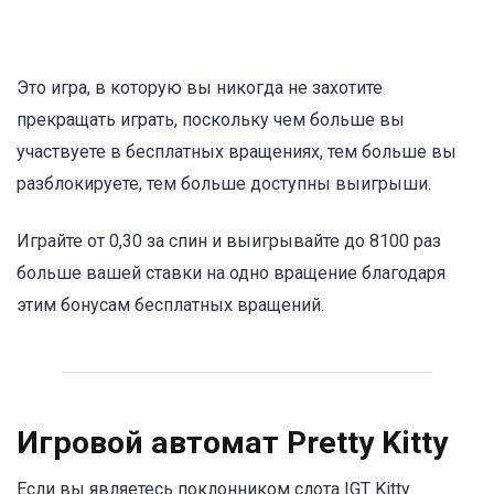
Это игра, в которую вы никогда не захотите
прекращать играть, поскольку чем больше вы
участвуете в бесплатных вращениях, тем больше вы
разблокируете, тем больше доступны выигрыши.
Играйте от 0,30 за спин и выигрывайте до 8100 раз
больше вашей ставки на одно вращение благодаря
этим бонусам бесплатных вращений.
Игровой автомат Pretty Kitty
Если вы являетесь поклонником слота IGT Kitty