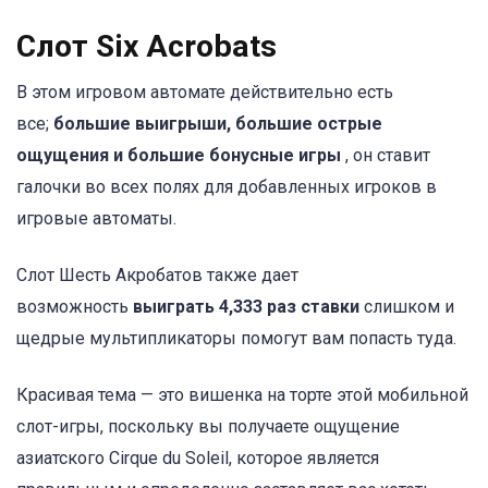
Слот Six Acrobats
В этом игровом автомате действительно есть
все;
большие выигрыши, большие острые
ощущения и большие бонусные игры
, он ставит
галочки во всех полях для добавленных игроков в
игровые автоматы.
Слот Шесть Акробатов также дает
возможность
выиграть 4,333 раз ставки
слишком и
щедрые мультипликаторы помогут вам попасть туда.
Красивая тема — это вишенка на торте этой мобильной
слот-игры, поскольку вы получаете ощущение
азиатского Cirque du Soleil, которое является