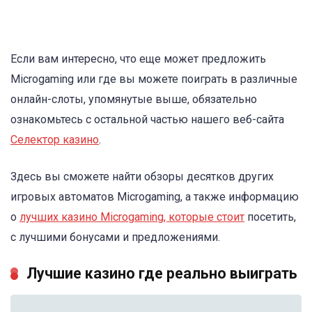
Если вам интересно, что еще может предложить
Microgaming или где вы можете поиграть в различные
онлайн-слоты, упомянутые выше, обязательно
ознакомьтесь с остальной частью нашего веб-сайта
Селектор казино
.
Здесь вы сможете найти обзоры десятков других
игровых автоматов Microgaming, а также информацию
о
лучших казино Microgaming, которые стоит
посетить,
с лучшими бонусами и предложениями.
Лучшие казино где реально выиграть