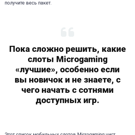
получите весь пакет.
Пока сложно решить, какие
слоты Microgaming
«лучшие», особенно если
вы новичок и не знаете, с
чего начать с сотнями
доступных игр.
Этот список мобильных слотов Microgaming чист,