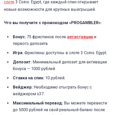
слоте
3 Coins: Egypt, где каждый спин открывает
новые возможности для крупных выигрышей.
Что вы получите с промокодом «PROGAMBLER»:
Бонус:
75 фриспинов после
регистрации
и
первого депозита.
Игра:
Фриспины доступны в слоте 3 Coins: Egypt.
Депозит:
Минимальный депозит для активации
бонуса — 1000 рублей.
Ставка на спин:
10 рублей.
Вейджер:
Необходимо отыграть бонус с
вейджером x37.
Максимальный перевод:
Вы можете перевести
до 5000 рублей на свой реальный баланс после