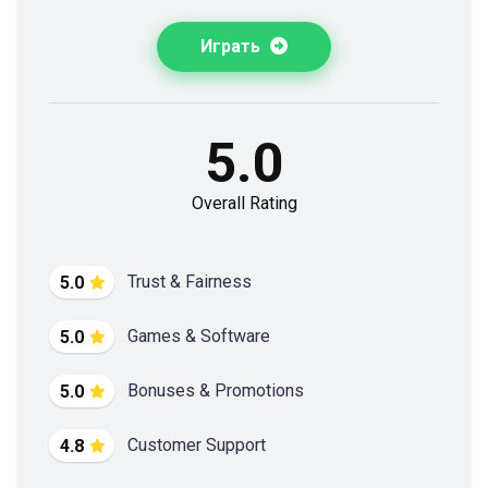
Играть
5.0
Overall Rating
Trust & Fairness
5.0
Games & Software
5.0
Bonuses & Promotions
5.0
Customer Support
4.8