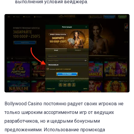
выполнения условий вейджера.
Bollywood Casino постоянно радует своих игроков не
только широким ассортиментом игр от ведущих
разработчиков, но и щедрыми бонусными
предложениями. Использование промокода