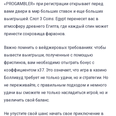
«PROGAMBLER» при регистрации открывает перед
вами двери в мир больших ставок и еще больших
выигрышей. Слот 3 Coins: Egypt перенесет вас в
атмосферу древнего Египта, где каждый спин может
принести сокровища фараонов.
Важно помнить о вейджеровых требованиях: чтобы
вывести выигрыши, полученные с помощью
фриспинов, вам необходимо отыграть бонус с
коэффициентом x37. Это означает, что игра в казино
Болливуд требует не только удачи, но и стратегии. Но
не переживайте, с правильным подходом и немного
удачи вы сможете не только насладиться игрой, но и
увеличить свой баланс.
Не упустите свой шанс начать свое приключение в