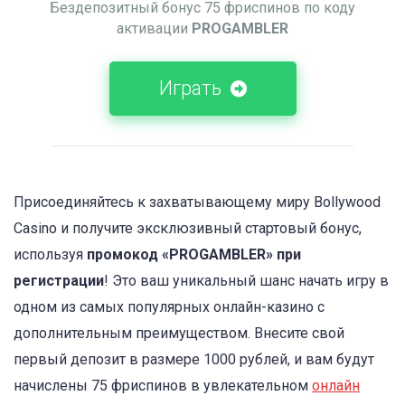
Бездепозитный бонус 75 фриспинов по коду
активации
PROGAMBLER
Играть
Присоединяйтесь к захватывающему миру Bollywood
Casino и получите эксклюзивный стартовый бонус,
используя
промокод «PROGAMBLER» при
регистрации
! Это ваш уникальный шанс начать игру в
одном из самых популярных онлайн-казино с
дополнительным преимуществом. Внесите свой
первый депозит в размере 1000 рублей, и вам будут
начислены 75 фриспинов в увлекательном
онлайн