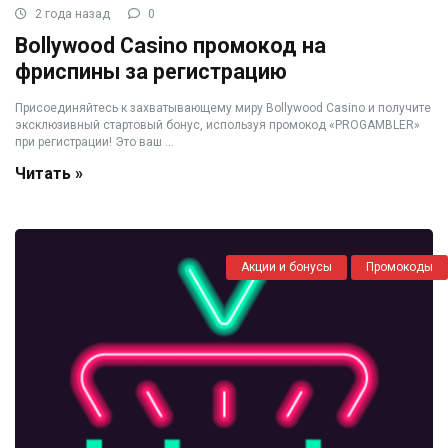
2 года назад
0
Bollywood Casino промокод на
фриспины за регистрацию
Присоединяйтесь к захватывающему миру Bollywood Casino и получите
эксклюзивный стартовый бонус, используя промокод «PROGAMBLER»
при регистрации! Это ваш ...
Читать »
Акции и бонусы
Промокоды