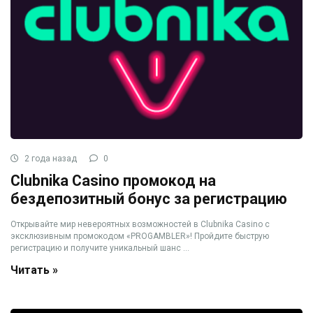
2 года назад
0
Clubnika Casino промокод на
бездепозитный бонус за регистрацию
Открывайте мир невероятных возможностей в Clubnika Casino с
эксклюзивным промокодом «PROGAMBLER»! Пройдите быструю
регистрацию и получите уникальный шанс ...
Читать »