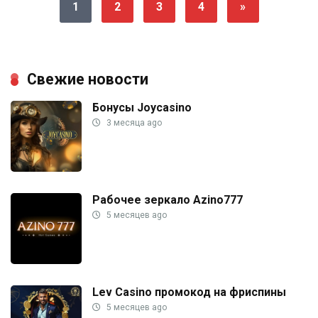
1
2
3
4
»
Свежие новости
Бонусы Joycasino
3 месяца ago
Рабочее зеркало Azino777
5 месяцев ago
Lev Casino промокод на фриспины
5 месяцев ago