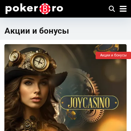
Акции и бонусы
Акции и бонусы