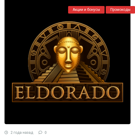
Акции и бонусы
Промокоды
2 года назад
0