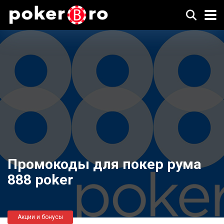
Промокоды для покер рума
888 poker
Акции и бонусы