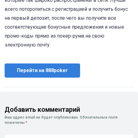
которые так широко распространены в сети. Лучше
всего поторопиться с регистрацией и получить бонус
на первый депозит, после чего вы получите все
соответствующие бонусные предложения и новые
промо-коды прямо из покер-рума на свою
электронную почту.
Перейти на 888poker
Добавить комментарий
Ваш адрес email не будет опубликован.
Обязательные поля
помечены
*