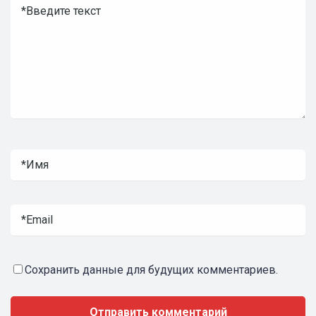
Сохранить данные для будущих комментариев.