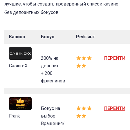
лучшие, чтобы создать проверенный список казино
без депозитных бонусов.
Казино
Бонус
Рейтинг
200% на
ПЕРЕЙТИ
Casino-X
депозит
+ 200
фриспинов
Бонус на
ПЕРЕЙТИ
Frank
выбор
Вращения/