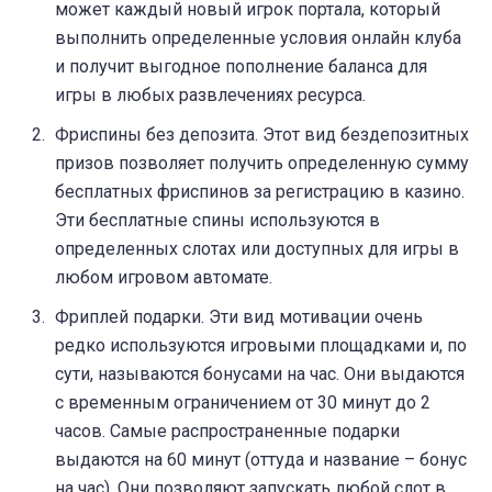
может каждый новый игрок портала, который
выполнить определенные условия онлайн клуба
и получит выгодное пополнение баланса для
игры в любых развлечениях ресурса.
Фриспины без депозита. Этот вид бездепозитных
призов позволяет получить определенную сумму
бесплатных фриспинов за регистрацию в казино.
Эти бесплатные спины используются в
определенных слотах или доступных для игры в
любом игровом автомате.
Фриплей подарки. Эти вид мотивации очень
редко используются игровыми площадками и, по
сути, называются бонусами на час. Они выдаются
с временным ограничением от 30 минут до 2
часов. Самые распространенные подарки
выдаются на 60 минут (оттуда и название – бонус
на час). Они позволяют запускать любой слот в