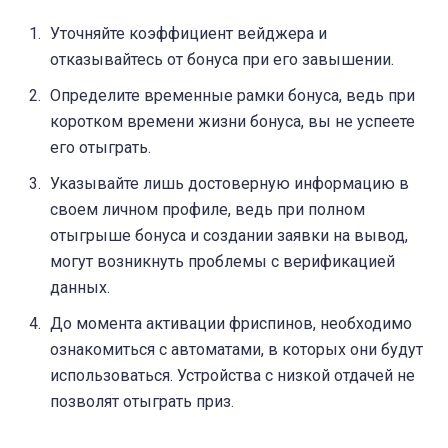
Уточняйте коэффициент вейджера и
отказывайтесь от бонуса при его завышении.
Определите временные рамки бонуса, ведь при
коротком времени жизни бонуса, вы не успеете
его отыграть.
Указывайте лишь достоверную информацию в
своем личном профиле, ведь при полном
отыгрыше бонуса и создании заявки на вывод,
могут возникнуть проблемы с верификацией
данных.
До момента активации фриспинов, необходимо
ознакомиться с автоматами, в которых они будут
использоваться. Устройства с низкой отдачей не
позволят отыграть приз.