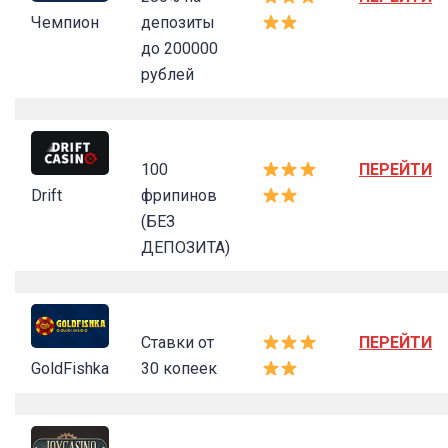
Чемпион
депозиты
до 200000
рублей
100
ПЕРЕЙТИ
Drift
фрипинов
(БЕЗ
ДЕПОЗИТА)
Ставки от
ПЕРЕЙТИ
GoldFishka
30 копеек