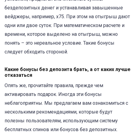
бездепозитных денег и устанавливая завышенные
вейджеры, например, х75. При этом на отыгрыш дают
одни или двое суток. При математическом расчете и
времени, которое выделено на отыгрыш, можно
понять – это нереальное условие. Такие бонусы
следует обходить стороной.
Какие бонусы без депозита брать, а от каких лучше
отказаться
Опять же, прочитайте правила, прежде чем
активировать подарок. Иногда эти бонусы
неблагоприятны. Мы предлагаем вам ознакомиться с
несколькими рекомендациями, которые будут
полезны пользователям, использующим систему
бесплатных спинов или бонусов без депозитных.