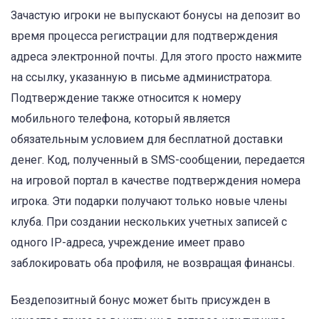
Зачастую игроки не выпускают бонусы на депозит во
время процесса регистрации для подтверждения
адреса электронной почты. Для этого просто нажмите
на ссылку, указанную в письме администратора.
Подтверждение также относится к номеру
мобильного телефона, который является
обязательным условием для бесплатной доставки
денег. Код, полученный в SMS-сообщении, передается
на игровой портал в качестве подтверждения номера
игрока. Эти подарки получают только новые члены
клуба. При создании нескольких учетных записей с
одного IP-адреса, учреждение имеет право
заблокировать оба профиля, не возвращая финансы.
Бездепозитный бонус может быть присужден в