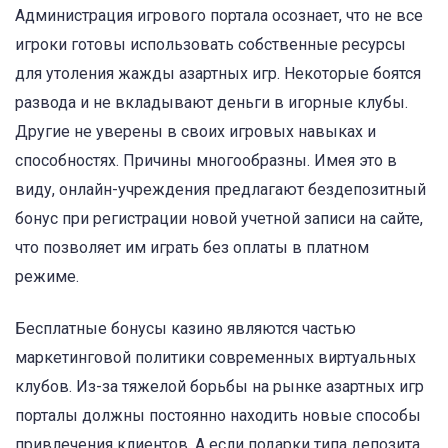
Администрация игрового портала осознает, что не все
игроки готовы использовать собственные ресурсы
для утоления жажды азартных игр. Некоторые боятся
развода и не вкладывают деньги в игорные клубы.
Другие не уверены в своих игровых навыках и
способностях. Причины многообразны. Имея это в
виду, онлайн-учреждения предлагают бездепозитный
бонус при регистрации новой учетной записи на сайте,
что позволяет им играть без оплаты в платном
режиме.
Бесплатные бонусы казино являются частью
маркетинговой политики современных виртуальных
клубов. Из-за тяжелой борьбы на рынке азартных игр
порталы должны постоянно находить новые способы
привлечения клиентов. А если подарки типа депозита