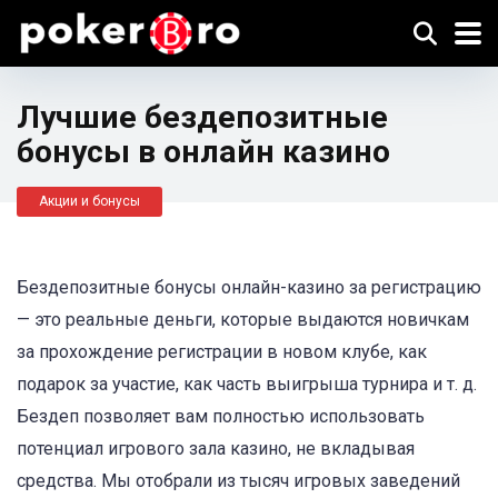
Лучшие бездепозитные
бонусы в онлайн казино
Акции и бонусы
Бездепозитные бонусы онлайн-казино за регистрацию
— это реальные деньги, которые выдаются новичкам
за прохождение регистрации в новом клубе, как
подарок за участие, как часть выигрыша турнира и т. д.
Бездеп позволяет вам полностью использовать
потенциал игрового зала казино, не вкладывая
средства. Мы отобрали из тысяч игровых заведений