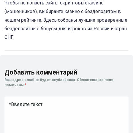
Чтобы не попасть сайты скриптовых казино
(мошенников), выбирайте казино с бездепозитом в
нашем рейтинге. Здесь собраны лучшие проверенные
бездепозитные бонусы для игроков из России и стран
СНГ.
Добавить комментарий
Ваш адрес email не будет опубликован.
Обязательные поля
помечены
*