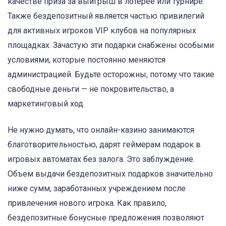
качестве приза за выигрыш в лотерее или турнире.
Также бездепозитный является частью привилегий
для активных игроков VIP клубов на популярных
площадках. Зачастую эти подарки снабжены особыми
условиями, которые постоянно меняются
администрацией. Будьте осторожны, потому что такие
свободные деньги — не покровительство, а
маркетинговый ход.
Не нужно думать, что онлайн-казино занимаются
благотворительностью, дарят геймерам подарок в
игровых автоматах без залога. Это заблуждение.
Объем выдачи бездепозитных подарков значительно
ниже сумм, заработанных учреждением после
привлечения нового игрока. Как правило,
бездепозитные бонусные предложения позволяют