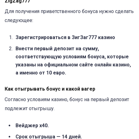
ZigZag777
Для получения приветственного бонуса нужно сделать
следующее:
Зарегистрироваться в ЗигЗаг777 казино
Внести первый депозит на сумму,
соответствующую условиям бонуса, которые
указаны на официальном сайте онлайн казино,
а именно от 10 евро.
Как отыгрывать бонус и какой вагер
Согласно условиям казино, бонус на первый депозит
подлежит отыгрышу.
Вейджер х40.
Срок отыгрыша — 14 дней.