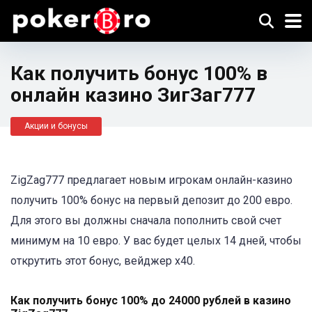
Как получить бонус 100% в
онлайн казино ЗигЗаг777
Акции и бонусы
ZigZag777 предлагает новым игрокам онлайн-казино
получить 100% бонус на первый депозит до 200 евро.
Для этого вы должны сначала пополнить свой счет
минимум на 10 евро. У вас будет целых 14 дней, чтобы
открутить этот бонус, вейджер х40.
Как получить бонус 100% до 24000 рублей в казино