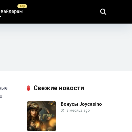
овайдерам
Свежие новости
чные
о
Бонусы Joycasino
3 месяца ago