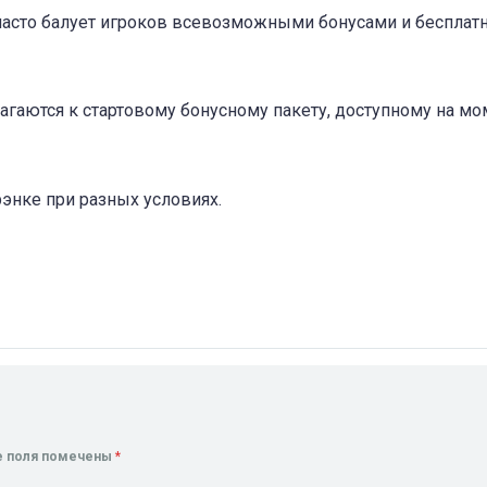
часто балует игроков всевозможными бонусами и беспла
гаются к стартовому бонусному пакету, доступному на мо
энке при разных условиях.
е поля помечены
*