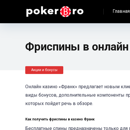
Главная
Фриспины в онлайн 
Акции и бонусы
Онлайн казино «Франк» предлагает новым кли
виды бонусов, дополнительные компоненты пр
которых пойдет речь в обзоре.
Как получить фриспины в казино Франк
Бесплатные спины предназначены только для 