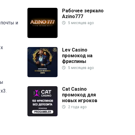
Рабочее зеркало
Azino777
 почты и
5 месяцев ago
Их
Lev Casino
промокод на
фриспины
5 месяцев ago
ны
Cat Casino
х3.
промокод для
новых игроков
2 года ago