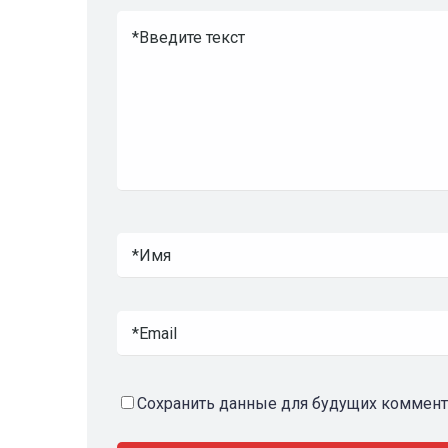
Сохранить данные для будущих коммент