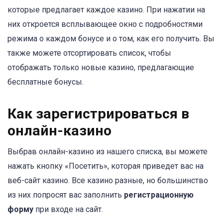
которые предлагает каждое казино. При нажатии на
них откроется всплывающее окно с подробностями
режима о каждом бонусе и о том, как его получить. Вы
также можете отсортировать список, чтобы
отображать только новые казино, предлагающие
бесплатные бонусы.
Как зарегистрироваться в
онлайн-казино
Выбрав онлайн-казино из нашего списка, вы можете
нажать кнопку «Посетить», которая приведет вас на
веб-сайт казино. Все казино разные, но большинство
из них попросят вас заполнить
регистрационную
форму
при входе на сайт.