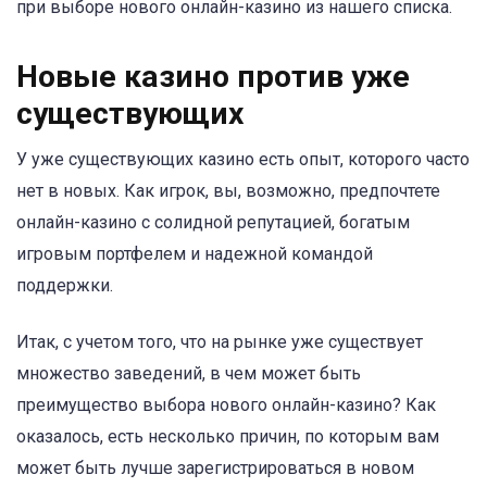
при выборе нового онлайн-казино из нашего списка.
Новые казино против уже
существующих
У уже существующих казино есть опыт, которого часто
нет в новых. Как игрок, вы, возможно, предпочтете
онлайн-казино с солидной репутацией, богатым
игровым портфелем и надежной командой
поддержки.
Итак, с учетом того, что на рынке уже существует
множество заведений, в чем может быть
преимущество выбора нового онлайн-казино? Как
оказалось, есть несколько причин, по которым вам
может быть лучше зарегистрироваться в новом