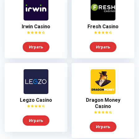
Irwin Casino
Fresh Casino
Играть
Играть
Legzo Casino
Dragon Money
Casino
Играть
Играть