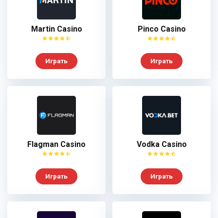
Martin Casino
Pinco Casino
Играть
Играть
Flagman Casino
Vodka Casino
Играть
Играть