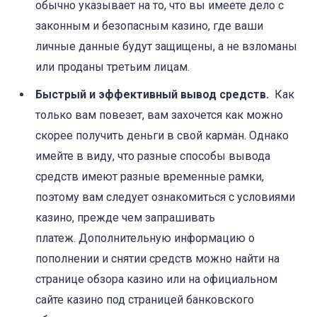
обычно указывает на то, что вы имеете дело с
законным и безопасным казино, где ваши
личные данные будут защищены, а не взломаны
или проданы третьим лицам.
Быстрый и эффективный вывод средств.
Как
только вам повезет, вам захочется как можно
скорее получить деньги в свой карман. Однако
имейте в виду, что разные способы вывода
средств имеют разные временные рамки,
поэтому вам следует ознакомиться с условиями
казино, прежде чем запрашивать
платеж. Дополнительную информацию о
пополнении и снятии средств можно найти на
странице обзора казино или на официальном
сайте казино под страницей банковского