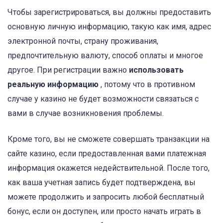
Чтобы зарегистрироваться, вы должны предоставить
основную личную информацию, такую ​​как имя, адрес
электронной почты, страну проживания,
предпочтительную валюту, способ оплаты и многое
другое. При регистрации важно
использовать
реальную информацию
, потому что в противном
случае у казино не будет возможности связаться с
вами в случае возникновения проблемы.
Кроме того, вы не сможете совершать транзакции на
сайте казино, если предоставленная вами платежная
информация окажется недействительной. После того,
как ваша учетная запись будет подтверждена, вы
можете продолжить и запросить любой бесплатный
бонус, если он доступен, или просто начать играть в