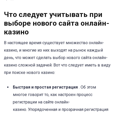
Что следует учитывать при
выборе нового сайта онлайн-
казино
В настоящее время существует множество онлайн-
казино, и многие из них выходят на рынок каждый
день, что может сделать выбор нового сайта онлайн-
казино сложной задачей. Вот что следует иметь в виду
при поиске нового казино:
Быстрая и простая регистрация
. Об этом
многое говорит то, как настроен процесс
регистрации на сайте онлайн-
казино. Упорядоченная и прозрачная регистрация