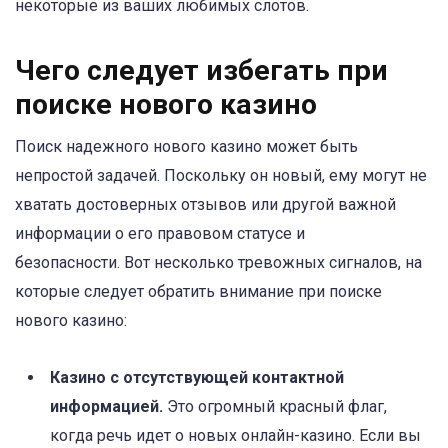
некоторые из ваших любимых слотов.
Чего следует избегать при
поиске нового казино
Поиск надежного нового казино может быть
непростой задачей. Поскольку он новый, ему могут не
хватать достоверных отзывов или другой важной
информации о его правовом статусе и
безопасности. Вот несколько тревожных сигналов, на
которые следует обратить внимание при поиске
нового казино:
Казино с отсутствующей контактной
информацией.
Это огромный красный флаг,
когда речь идет о новых онлайн-казино. Если вы