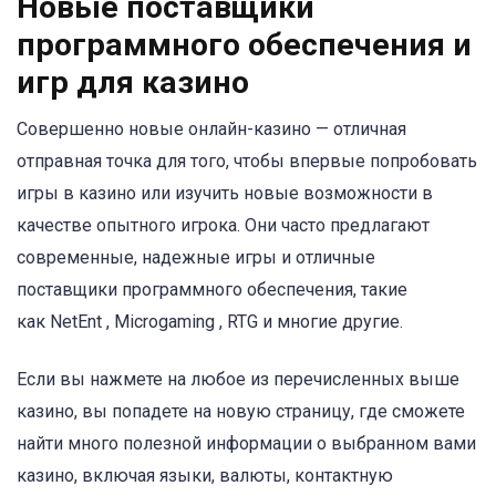
Новые поставщики
программного обеспечения и
игр для казино
Совершенно новые онлайн-казино — отличная
отправная точка для того, чтобы впервые попробовать
игры в казино или изучить новые возможности в
качестве опытного игрока. Они часто предлагают
современные, надежные игры и отличные
поставщики программного обеспечения, такие
как NetEnt , Microgaming , RTG и многие другие.
Если вы нажмете на любое из перечисленных выше
казино, вы попадете на новую страницу, где сможете
найти много полезной информации о выбранном вами
казино, включая языки, валюты, контактную