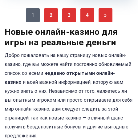
1
2
3
4
»
Новые онлайн-казино для
игры на реальные деньги
Добро пожаловать на нашу страницу новых онлайн-
казино, где вы можете найти постоянно обновляемый
список со всеми
недавно открытыми онлайн-
казино
и всей важной информацией, которую вам
нужно знать о них.
Независимо от того, являетесь ли
вы опытным игроком или просто открываете для себя
мир онлайн-казино, вам следует следить за этой
страницей, так как новые казино — отличный шанс
получить бездепозитные бонусы и другие выгодные
предложения.