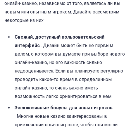
онлайн-казино, независимо от того, являетесь ли вы
новым или опытным игроком. Давайте рассмотрим
некоторые из них:
Свежий, доступный пользовательский
интерфейс
. Дизайн может быть не первым
делом, о котором вы думаете при выборе нового
онлайн-казино, но его важность сильно
недооценивается. Если вы планируете регулярно
проводить какое-то время в определенном
онлайн-казино, то очень важно иметь
возможность легко ориентироваться в нем.
Эксклюзивные бонусы для новых игроков
. Многие новые казино заинтересованы в
привлечении новых игроков, чтобы они могли