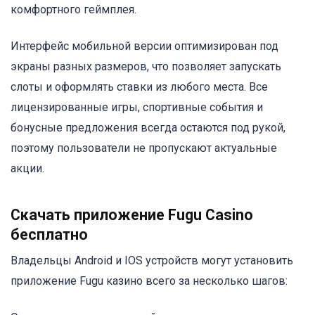
комфортного геймплея.
Интерфейс мобильной версии оптимизирован под
экраны разных размеров, что позволяет запускать
слоты и оформлять ставки из любого места. Все
лицензированные игры, спортивные события и
бонусные предложения всегда остаются под рукой,
поэтому пользователи не пропускают актуальные
акции.
Скачать приложение Fugu Casino
бесплатно
Владельцы Android и IOS устройств могут установить
приложение Fugu казино всего за несколько шагов: