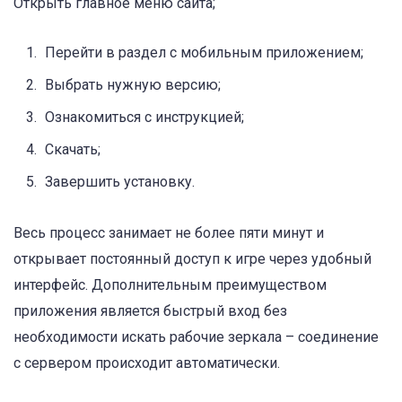
Открыть главное меню сайта;
Перейти в раздел с мобильным приложением;
Выбрать нужную версию;
Ознакомиться с инструкцией;
Скачать;
Завершить установку.
Весь процесс занимает не более пяти минут и
открывает постоянный доступ к игре через удобный
интерфейс. Дополнительным преимуществом
приложения является быстрый вход без
необходимости искать рабочие зеркала – соединение
с сервером происходит автоматически.