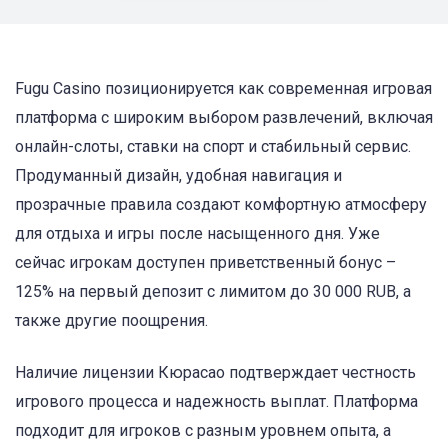
Fugu Casino позиционируется как современная игровая
платформа с широким выбором развлечений, включая
онлайн-слоты, ставки на спорт и стабильный сервис.
Продуманный дизайн, удобная навигация и
прозрачные правила создают комфортную атмосферу
для отдыха и игры после насыщенного дня. Уже
сейчас игрокам доступен приветственный бонус –
125% на первый депозит с лимитом до 30 000 RUB, а
также другие поощрения.
Наличие лицензии Кюрасао подтверждает честность
игрового процесса и надежность выплат. Платформа
подходит для игроков с разным уровнем опыта, а