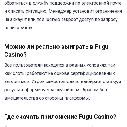
обратиться в службу поддержки по электронной почте
и описать ситуацию. Менеджер установит ограничения
на аккаунт или полностью закроет доступ по запросу
пользователя.
Можно ли реально выиграть в Fugu
Casino?
Все пользователи находятся в равных условиях, так
как слоты работают на основе сертифицированных
алгоритмов. Игрок самостоятельно выбирает ставку, а
результат формируется случайным образом без
вмешательства со стороны платформы.
Где скачать приложение Fugu Casino?