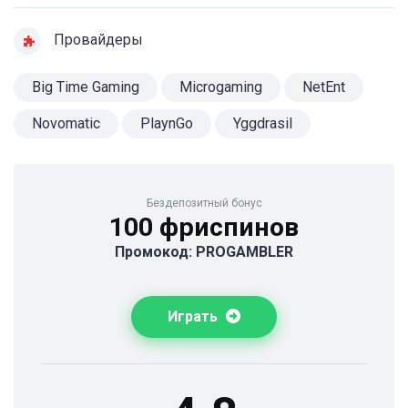
Провайдеры
Big Time Gaming
Microgaming
NetEnt
Novomatic
PlaynGo
Yggdrasil
Бездепозитный бонус
100 фриспинов
Промокод: PROGAMBLER
Играть