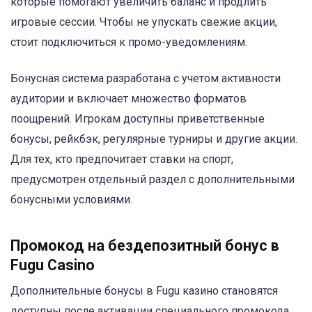
которые помогают увеличить баланс и продлить
игровые сессии. Чтобы не упускать свежие акции,
стоит подключиться к промо-уведомлениям.
Бонусная система разработана с учетом активности
аудитории и включает множество форматов
поощрений. Игрокам доступны приветственные
бонусы, рейкбэк, регулярные турниры и другие акции.
Для тех, кто предпочитает ставки на спорт,
предусмотрен отдельный раздел с дополнительными
бонусными условиями.
Промокод на бездепозитный бонус в
Fugu Casino
Дополнительные бонусы в Fugu казино становятся
доступны после активации специального промокода.