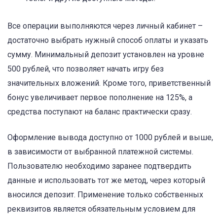
Все операции выполняются через личный кабинет –
достаточно выбрать нужный способ оплаты и указать
сумму. Минимальный депозит установлен на уровне
500 рублей, что позволяет начать игру без
значительных вложений. Кроме того, приветственный
бонус увеличивает первое пополнение на 125%, а
средства поступают на баланс практически сразу.
Оформление вывода доступно от 1000 рублей и выше,
в зависимости от выбранной платежной системы.
Пользователю необходимо заранее подтвердить
данные и использовать тот же метод, через который
вносился депозит. Применение только собственных
реквизитов является обязательным условием для