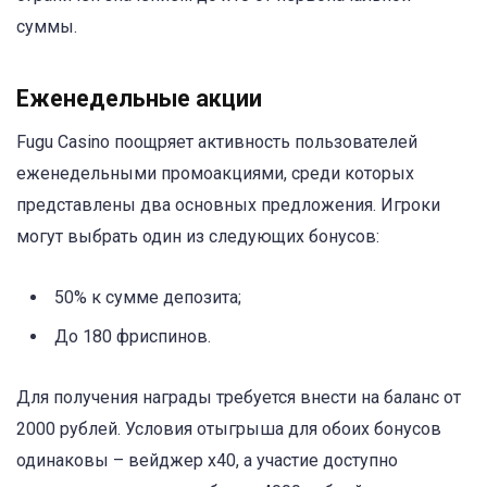
суммы.
Еженедельные акции
Fugu Casino поощряет активность пользователей
еженедельными промоакциями, среди которых
представлены два основных предложения. Игроки
могут выбрать один из следующих бонусов:
50% к сумме депозита;
До 180 фриспинов.
Для получения награды требуется внести на баланс от
2000 рублей. Условия отыгрыша для обоих бонусов
одинаковы – вейджер x40, а участие доступно