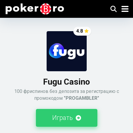
4.8
Fugu Casino
100 фриспинов без депозита за регистрацию с
промокодом
"PROGAMBLER"
Играть