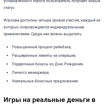
установленного порога пользователь получает новый
статус.
Игрокам доступны четыре уровня участия, каждый из
которых сопровождается индивидуальными
привилегиями. Среди них можно выделить:
Повышенный процент рейкбэка;
Расширенные лимиты на операции;
Подарочные бонусы ко Дню Рождения;
Личного менеджера;
Уникальные бонусные предложения.
Игры на реальные деньги в