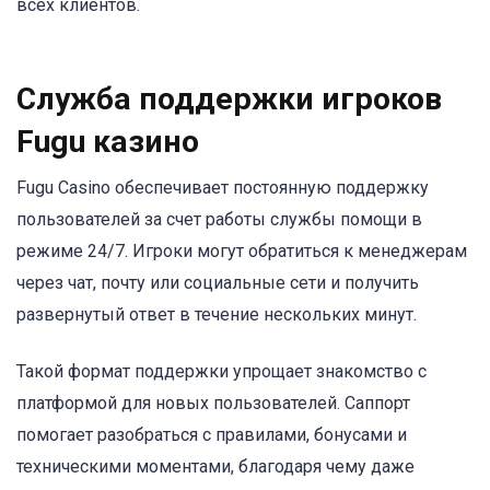
всех клиентов.
Служба поддержки игроков
Fugu казино
Fugu Casino обеспечивает постоянную поддержку
пользователей за счет работы службы помощи в
режиме 24/7. Игроки могут обратиться к менеджерам
через чат, почту или социальные сети и получить
развернутый ответ в течение нескольких минут.
Такой формат поддержки упрощает знакомство с
платформой для новых пользователей. Саппорт
помогает разобраться с правилами, бонусами и
техническими моментами, благодаря чему даже