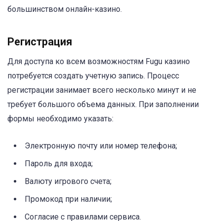
большинством онлайн-казино.
Регистрация
Для доступа ко всем возможностям Fugu казино
потребуется создать учетную запись. Процесс
регистрации занимает всего несколько минут и не
требует большого объема данных. При заполнении
формы необходимо указать:
Электронную почту или номер телефона;
Пароль для входа;
Валюту игрового счета;
Промокод при наличии;
Согласие с правилами сервиса.