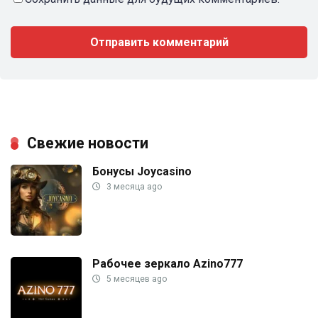
Свежие новости
Бонусы Joycasino
3 месяца ago
Рабочее зеркало Azino777
5 месяцев ago