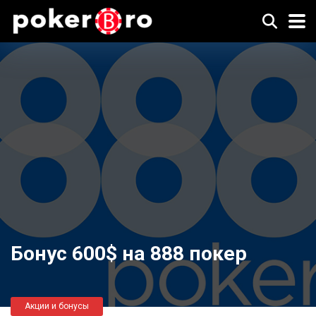
Бонус 600$ на 888 покер
Акции и бонусы