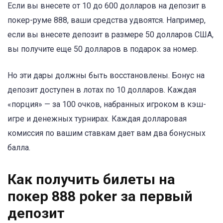
Если вы внесете от 10 до 600 долларов на депозит в
покер-руме 888, ваши средства удвоятся. Например,
если вы внесете депозит в размере 50 долларов США,
вы получите еще 50 долларов в подарок за номер.
Но эти дары должны быть восстановлены. Бонус на
депозит доступен в лотах по 10 долларов. Каждая
«порция» — за 100 очков, набранных игроком в кэш-
игре и денежных турнирах. Каждая долларовая
комиссия по вашим ставкам дает вам два бонусных
балла.
Как получить билеты на
покер 888 poker за первый
депозит