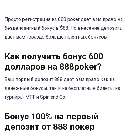
Просто регистрация на 888 poker дает вам право на
бездепозитный бонус в $88. Но внесение депозита
дает вам гораздо больше приятных бонусов.
Как получить бонус 600
долларов на 888poker?
Ваш первый депозит 888 дает вам право как на
денежные бонусы, так и на бесплатные билеты на
турниры МТТ и Spin and Go.
Бонус 100% на первый
депозит от 888 покер