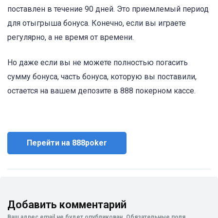
поставлен в течение 90 дней. Это приемлемый период
для отыгрыша бонуса. Конечно, если вы играете
регулярно, а не время от времени.
Но даже если вы не можете полностью погасить
сумму бонуса, часть бонуса, которую вы поставили,
остается на вашем депозите в 888 покерном кассе.
Перейти на 888poker
Добавить комментарий
Ваш адрес email не будет опубликован.
Обязательные поля