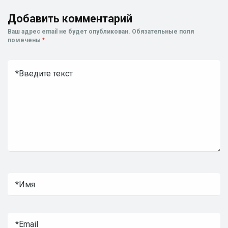
Добавить комментарий
Ваш адрес email не будет опубликован.
Обязательные поля
помечены
*