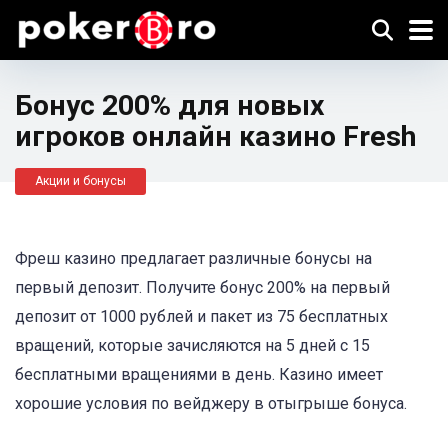
Бонус 200% для новых
игроков онлайн казино Fresh
Акции и бонусы
Фреш казино предлагает различные бонусы на
первый депозит. Получите бонус 200% на первый
депозит от 1000 рублей и пакет из 75 бесплатных
вращений, которые зачисляются на 5 дней с 15
бесплатными вращениями в день. Казино имеет
хорошие условия по вейджеру в отыгрыше бонуса.