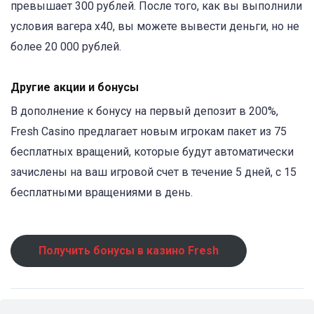
превышает 300 рублей. После того, как вы выполнили
условия вагера x40, вы можете вывести деньги, но не
более 20 000 рублей.
Другие акции и бонусы
В дополнение к бонусу на первый депозит в 200%,
Fresh Casino предлагает новым игрокам пакет из 75
бесплатных вращений, которые будут автоматически
зачислены на ваш игровой счет в течение 5 дней, с 15
бесплатными вращениями в день.
Получить бонусы в казино Fresh