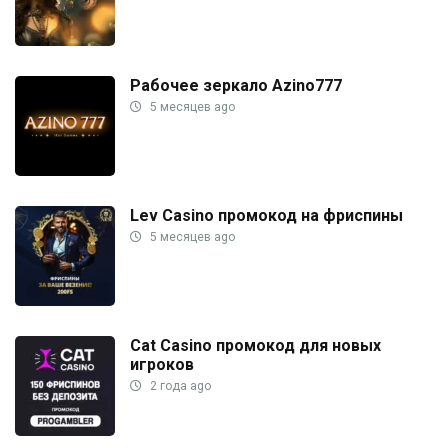
Рабочее зеркало Azino777
5 месяцев ago
Lev Casino промокод на фриспины
5 месяцев ago
Cat Casino промокод для новых
игроков
2 года ago