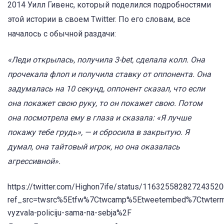
2014 Уилл Гивенс, который поделился подробностями
этой истории в своем Twitter. По его словам, все
началось с обычной раздачи:
«Леди открылась, получила 3-bet, сделала колл. Она
прочекала флоп и получила ставку от оппонента. Она
задумалась на 10 секунд, оппонент сказал, что если
она покажет свою руку, то он покажет свою. Потом
она посмотрела ему в глаза и сказала: «Я лучше
покажу тебе грудь», — и сбросила в закрытую. Я
думал, она тайтовый игрок, но она оказалась
агрессивной».
https://twitter.com/Highon7ife/status/11632558282724352
ref_src=twsrc%5Etfw%7Ctwcamp%5Etweetembed%7Ctwterm
vyzvala-policiju-sama-na-sebja%2F