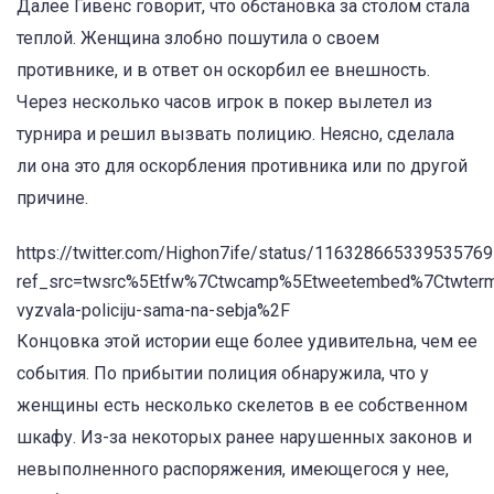
Далее Гивенс говорит, что обстановка за столом стала
теплой. Женщина злобно пошутила о своем
противнике, и в ответ он оскорбил ее внешность.
Через несколько часов игрок в покер вылетел из
турнира и решил вызвать полицию. Неясно, сделала
ли она это для оскорбления противника или по другой
причине.
https://twitter.com/Highon7ife/status/11632866533953576
ref_src=twsrc%5Etfw%7Ctwcamp%5Etweetembed%7Ctwterm
vyzvala-policiju-sama-na-sebja%2F
Концовка этой истории еще более удивительна, чем ее
события. По прибытии полиция обнаружила, что у
женщины есть несколько скелетов в ее собственном
шкафу. Из-за некоторых ранее нарушенных законов и
невыполненного распоряжения, имеющегося у нее,