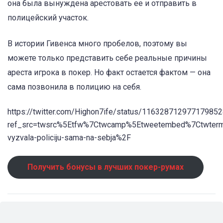
она была вынуждена арестовать ее и отправить в
полицейский участок.
В истории Гивенса много пробелов, поэтому вы
можете только представить себе реальные причины
ареста игрока в покер. Но факт остается фактом — она ​​
сама позвонила в полицию на себя.
https://twitter.com/Highon7ife/status/11632871297717985
ref_src=twsrc%5Etfw%7Ctwcamp%5Etweetembed%7Ctwterm
vyzvala-policiju-sama-na-sebja%2F
Получить бонусы в лучших покер-румах