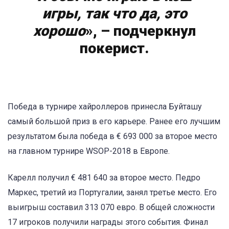
игры, так что да, это
хорошо
», – подчеркнул
покерист.
Победа в турнире хайроллеров принесла Буйташу
самый большой приз в его карьере. Ранее его лучшим
результатом была победа в € 693 000 за второе место
на главном турнире WSOP-2018 в Европе.
Карелл получил € 481 640 за второе место. Педро
Маркес, третий из Португалии, занял третье место. Его
выигрыш составил 313 070 евро. В общей сложности
17 игроков получили награды этого события. Финал