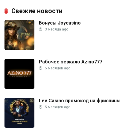
Свежие новости
Бонусы Joycasino
3 месяца ago
Рабочее зеркало Azino777
5 месяцев ago
Lev Casino промокод на фриспины
5 месяцев ago