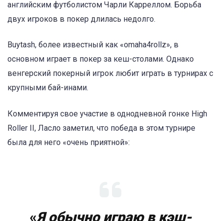
английским футболистом Чарли Карреллом. Борьба
двух игроков в покер длилась недолго.
Buytash, более известный как «omaha4rollz», в
основном играет в покер за кеш-столами. Однако
венгерский покерный игрок любит играть в турнирах с
крупными бай-инами.
Комментируя свое участие в однодневной гонке High
Roller II, Ласло заметил, что победа в этом турнире
была для него «очень приятной»:
«
Я обычно играю в кэш-