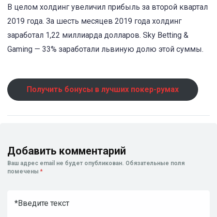
В целом холдинг увеличил прибыль за второй квартал
2019 года. За шесть месяцев 2019 года холдинг
заработал 1,22 миллиарда долларов. Sky Betting &
Gaming — 33% заработали львиную долю этой суммы.
Получить бонусы в лучших покер-румах
Добавить комментарий
Ваш адрес email не будет опубликован.
Обязательные поля
помечены
*