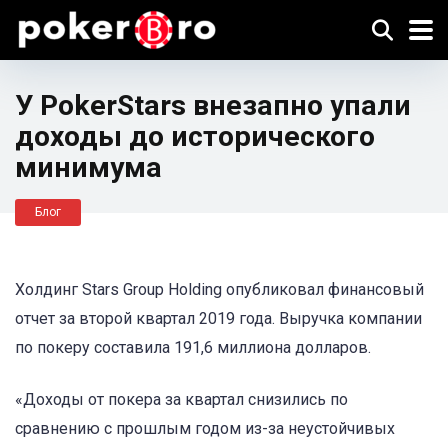
У PokerStars внезапно упали
доходы до исторического
минимума
Блог
Холдинг Stars Group Holding опубликовал финансовый
отчет за второй квартал 2019 года. Выручка компании
по покеру составила 191,6 миллиона долларов.
«Доходы от покера за квартал снизились по
сравнению с прошлым годом из-за неустойчивых