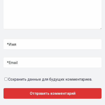
Сохранить данные для будущих комментариев.