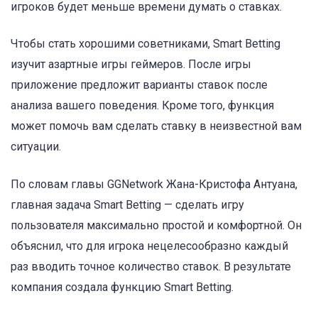
игроков будет меньше времени думать о ставках.
Чтобы стать хорошими советниками, Smart Betting
изучит азартные игры геймеров. После игры
приложение предложит варианты ставок после
анализа вашего поведения. Кроме того, функция
может помочь вам сделать ставку в неизвестной вам
ситуации.
По словам главы GGNetwork Жана-Кристофа Антуана,
главная задача Smart Betting — сделать игру
пользователя максимально простой и комфортной. Он
объяснил, что для игрока нецелесообразно каждый
раз вводить точное количество ставок. В результате
компания создала функцию Smart Betting.