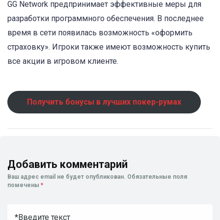
GG Network предпринимает эффективные меры для
разработки программного обеспечения. В последнее
время в сети появилась возможность «оформить
страховку». Игроки также имеют возможность купить
все акции в игровом клиенте.
Получить бонусы в лучших покер-румах
Добавить комментарий
Ваш адрес email не будет опубликован.
Обязательные поля
помечены
*