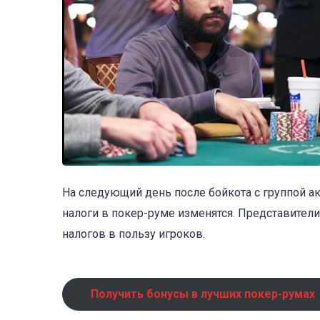
На следующий день после бойкота с группой ак
налоги в покер-руме изменятся. Представител
налогов в пользу игроков.
Получить бонусы в лучших покер-румах