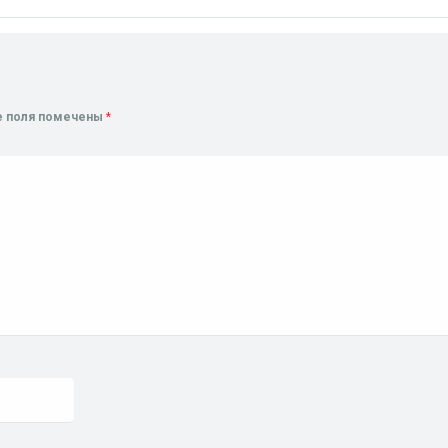
е поля помечены
*