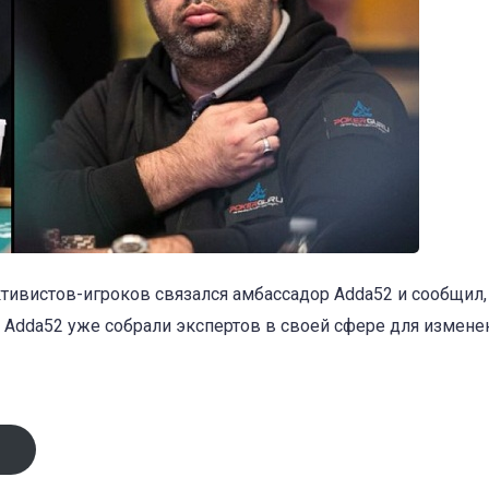
тивистов-игроков связался амбассадор Adda52 и сообщил,
и Adda52 уже собрали экспертов в своей сфере для измене