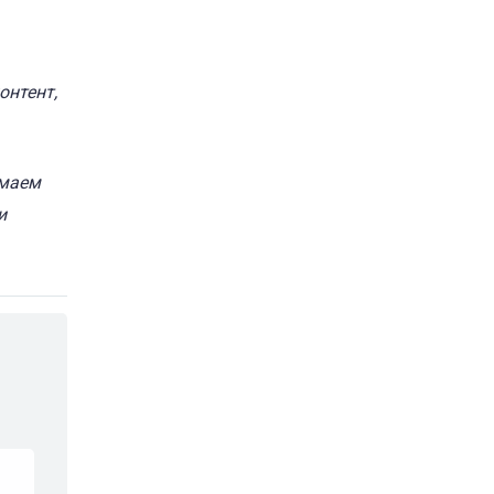
онтент,
имаем
и