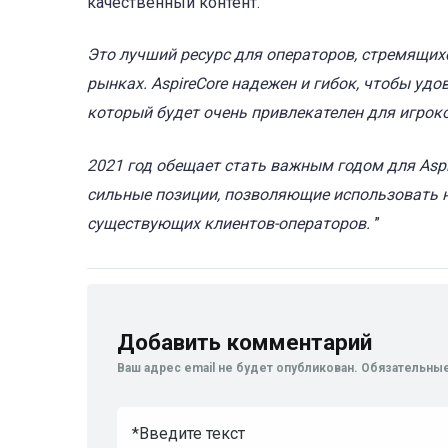
качественный контент.
Это лучший ресурс для операторов, стремящих
рынках. AspireCore надежен и гибок, чтобы удо
который будет очень привлекателен для игроко
2021 год обещает стать важным годом для Asp
сильные позиции, позволяющие использовать 
существующих клиентов-операторов.
”
Добавить комментарий
Ваш адрес email не будет опубликован.
Обязательны