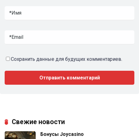
Сохранить данные для будущих комментариев.
Свежие новости
Бонусы Joycasino