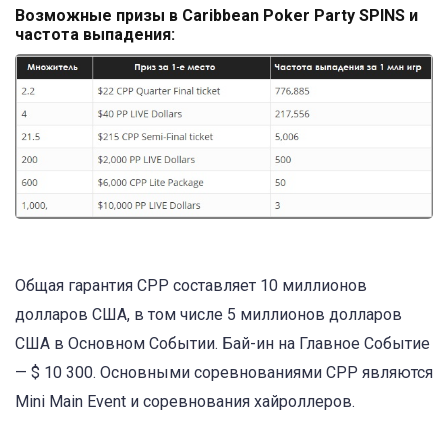
Возможные призы в Caribbean Poker Party SPINS и
частота выпадения:
Общая гарантия CPP составляет 10 миллионов
долларов США, в том числе 5 миллионов долларов
США в Основном Событии. Бай-ин на Главное Событие
— $ 10 300. Основными соревнованиями CPP являются
Mini Main Event и соревнования хайроллеров.