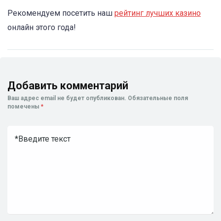
Рекомендуем посетить наш
рейтинг лучших казино
онлайн этого года!
Добавить комментарий
Ваш адрес email не будет опубликован.
Обязательные поля
помечены
*