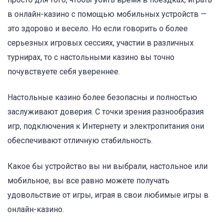
в онлайн-казино с помощью мобильных устройств —
это здорово и весело. Но если говорить о более
серьезных игровых сессиях, участии в различных
турнирах, то с настольными казино вы точно
почувствуете себя увереннее.
Настольные казино более безопасны и полностью
заслуживают доверия. С точки зрения разнообразия
игр, подключения к Интернету и электропитания они
обеспечивают отличную стабильность.
Какое бы устройство вы ни выбрали, настольное или
мобильное, вы все равно можете получать
удовольствие от игры, играя в свои любимые игры в
онлайн-казино.