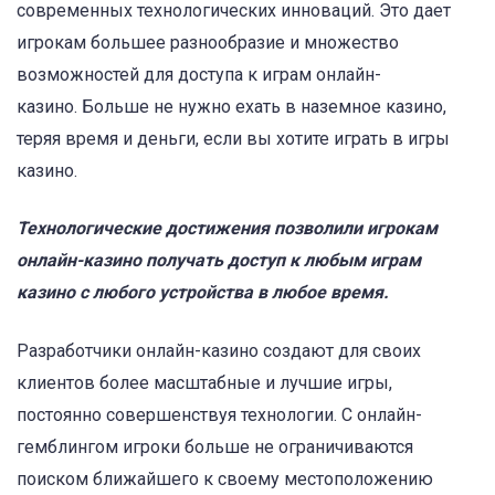
современных технологических инноваций. Это дает
игрокам большее разнообразие и множество
возможностей для доступа к играм онлайн-
казино. Больше не нужно ехать в наземное казино,
теряя время и деньги, если вы хотите играть в игры
казино.
Технологические достижения позволили игрокам
онлайн-казино получать доступ к любым играм
казино с любого устройства в любое время.
Разработчики онлайн-казино создают для своих
клиентов более масштабные и лучшие игры,
постоянно совершенствуя технологии. С онлайн-
гемблингом игроки больше не ограничиваются
поиском ближайшего к своему местоположению