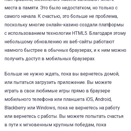
места в памяти. Это было недостатком, но только с
самого начала. К счастью, это больше не проблема,
поскольку многие онлайн-казино создали платформы
с использованием технологии HTML5. Благодаря этому
небольшому обновлению их веб-сайты работают
намного быстрее в обычных браузерах, и к ним можно
получить доступ в мобильных браузерах.
Больше не нужно ждать, пока вы вернетесь домой,
или пытаться загрузить приложение. Вы можете
играть в свои любимые игры прямо в браузере
мобильного телефона или планшета iOS, Android,
Blackberry или Windows, пока не вернетесь на работу
или вернетесь с работы. Вы можете попытать счастья
в пути к мгновенным крупным победам, пока