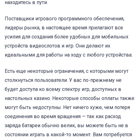
находитесь в пути.
Поставщики игрового программного обеспечения,
лидеры рынка, в настоящее время прилагают все
усилия для создания более удобных для мобильных
устройств видеослотов и игр. Они делают их
идеальными для работы на ходу с любого устройства.
Есть еще некоторые ограничения, с которыми могут
столкнуться пользователи. У вас по-прежнему не
будет доступа ко всему спектру игр, доступных в
настольных казино. Некоторые способы оплаты также
могут быть недоступны. Нет ничего хуже, чем потеря
соединения во время вращения — так как расход
заряда батареи обычно велик, вы можете быть не в
состоянии играть в какой-то момент. Вам потребуется