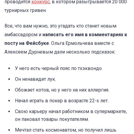
проводится
конкурс
, в котором разыгрывается 20 000
турнирных гривен.
Все, что вам нужно, это угадать кто станет новым
амбассадором и
написать его имя в комментариях к
посту на Фейсбуке
. Ольга Ермольчева вместе с
Алексеем Дурневым дали несколько подсказок:
У него есть черный пояс по тхэквондо.
Он ненавидит лук.
Обожает котов, но у него на них аллергия.
Начал играть в покер в возрасте 22-х лет.
Свою карьеру начал работником в супермаркете,
он паковал товары покупателям.
Мечтал стать космонавтом, но получил лишь