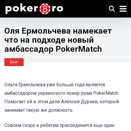
Оля Ермольчева намекает
что на подходе новый
амбассадор PokerMatch
Блог
Ольга Ермольчева уже больше года является
амбассадором украинского покер-рума PokerMatch.
Помогает ей в этом деле Алексей Дурнев, который
занимает такую же должность.
Совсем скоро к ребятам присоединится еще один