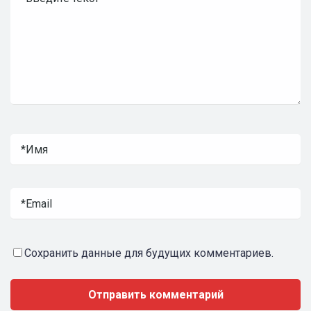
Сохранить данные для будущих комментариев.