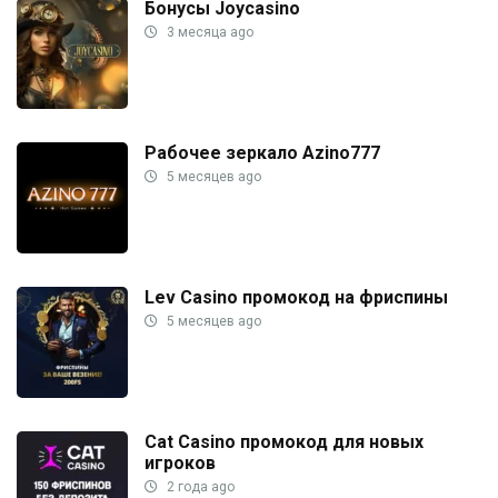
Бонусы Joycasino
3 месяца ago
Рабочее зеркало Azino777
5 месяцев ago
Lev Casino промокод на фриспины
5 месяцев ago
Cat Casino промокод для новых
игроков
2 года ago