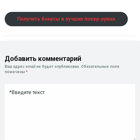
Получить бонусы в лучших покер-румах
Добавить комментарий
Ваш адрес email не будет опубликован.
Обязательные поля
помечены
*