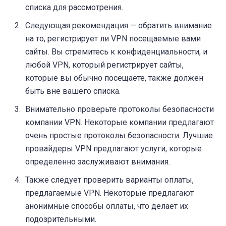
списка для рассмотрения.
Следующая рекомендация — обратить внимание
на то, регистрирует ли VPN посещаемые вами
сайты. Вы стремитесь к конфиденциальности, и
любой VPN, который регистрирует сайты,
которые вы обычно посещаете, также должен
быть вне вашего списка.
Внимательно проверьте протоколы безопасности
компании VPN. Некоторые компании предлагают
очень простые протоколы безопасности. Лучшие
провайдеры VPN предлагают услуги, которые
определенно заслуживают внимания.
Также следует проверить варианты оплаты,
предлагаемые VPN. Некоторые предлагают
анонимные способы оплаты, что делает их
подозрительными.