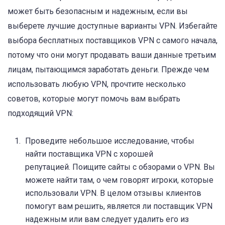
может быть безопасным и надежным, если вы
выберете лучшие доступные варианты VPN. Избегайте
выбора бесплатных поставщиков VPN с самого начала,
потому что они могут продавать ваши данные третьим
лицам, пытающимся заработать деньги. Прежде чем
использовать любую VPN, прочтите несколько
советов, которые могут помочь вам выбрать
подходящий VPN:
Проведите небольшое исследование, чтобы
найти поставщика VPN с хорошей
репутацией. Поищите сайты с обзорами о VPN. Вы
можете найти там, о чем говорят игроки, которые
использовали VPN. В целом отзывы клиентов
помогут вам решить, является ли поставщик VPN
надежным или вам следует удалить его из