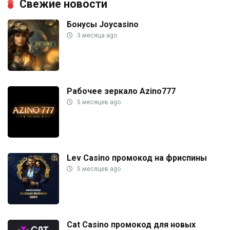
Свежие новости
Бонусы Joycasino
3 месяца ago
Рабочее зеркало Azino777
5 месяцев ago
Lev Casino промокод на фриспины
5 месяцев ago
Cat Casino промокод для новых