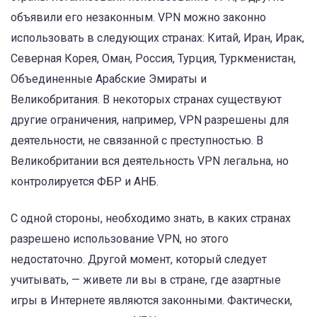
объявили его незаконным. VPN можно законно
использовать в следующих странах: Китай, Иран, Ирак,
Северная Корея, Оман, Россия, Турция, Туркменистан,
Объединенные Арабские Эмираты и
Великобритания. В некоторых странах существуют
другие ограничения, например, VPN разрешены для
деятельности, не связанной с преступностью. В
Великобритании вся деятельность VPN легальна, но
контролируется ФБР и АНБ.
С одной стороны, необходимо знать, в каких странах
разрешено использование VPN, но этого
недостаточно. Другой момент, который следует
учитывать, — живете ли вы в стране, где азартные
игры в Интернете являются законными. Фактически,