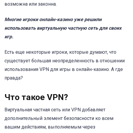
возможна или законна.
Многие игроки онлайн-казино уже решили
использовать виртуальную частную сеть для своих
игр.
Есть еще некоторые игроки, которые думают, что
существует большая неопределенность в отношении
использования VPN для игры в онлайн-казино. А где
правда?
Что такое VPN?
Виртуальная частная сеть или VPN добавляет
дополнительный элемент безопасности ко всем
вашим действиям, выполняемым через