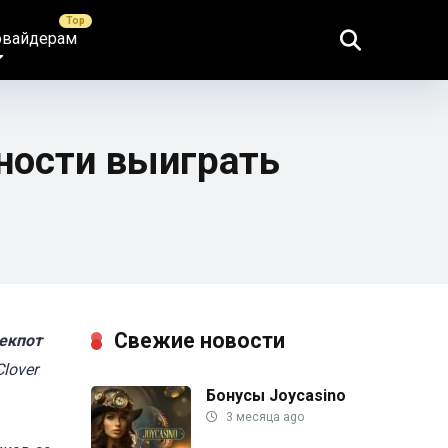
овайдерам
ности выиграть
Свежие новости
екпот
lover
Бонусы Joycasino
3 месяца ago