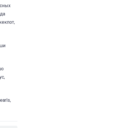
усных
гда
жекпот,
йши
шо
ус,
arls,