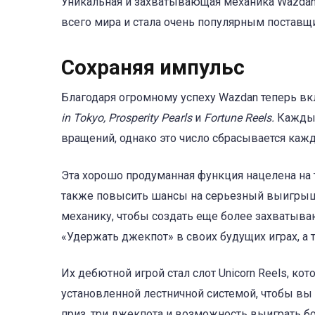
Уникальная и захватывающая механика Wazdan
всего мира и стала очень популярным поставщ
Сохраняя импульс
Благодаря огромному успеху Wazdan теперь вк
in Tokyo, Prosperity Pearls
и
Fortune Reels.
Каждый
вращений, однако это число сбрасывается кажд
Эта хорошо продуманная функция нацелена на 
также повысить шансы на серьезный выигрыш.
механику, чтобы создать еще более захватыв
«Удержать джекпот» в своих будущих играх, 
Их дебютной игрой стал слот Unicorn Reels, ко
установленной лестничной системой, чтобы вы
приз, три джекпота и возможность выиграть 