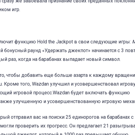
 сразу же завоевала признание своих преданных поклонн
иком игр.
лючит функцию Hold the Jackpot в свои следующие игры:
M
 бонусный раунд «Удержать джекпот» начинается с 3 пов
ый раз, когда на барабанах выпадает новый символ.
то, чтобы добавить еще больше азарта к каждому вращени
 Кроме того, Wazdan улучшил и усовершенствовал игров
ающий игровой процесс.Wazdan будет включать функцию
а также улучшенную и усовершенствованную игровую меха
торый отправил вас на поиски 25 единорогов на барабанах с
 могли проверить их прогресс. Он предлагает 21 разыгры
большой джекпот, который в 1000 раз превышает общую