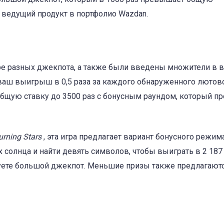
к ведущий продукт в портфолио Wazdan.
е разных джекпота, а также были введены множители в 
ваш выигрыш в 0,5 раза за каждого обнаруженного лютов
общую ставку до 3500 раз с бонусным раундом, который пр
urning Stars
, эта игра предлагает вариант бонусного режим
х солнца и найти девять символов, чтобы выиграть в 2 187
уете большой джекпот. Меньшие призы также предлагаютс