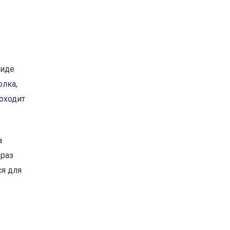
виде
олка,
оходит
а
 раз
я для