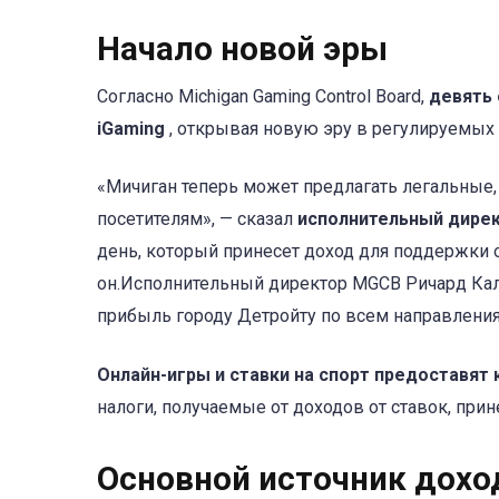
Начало новой эры
Согласно Michigan Gaming Control Board,
девять 
iGaming
, открывая новую эру в регулируемых 
«Мичиган теперь может предлагать легальные,
посетителям», — сказал
исполнительный дире
день, который принесет доход для поддержки 
он.Исполнительный директор MGCB Ричард Кал
прибыль городу Детройту по всем направлени
Онлайн-игры и ставки на спорт предоставят
налоги, получаемые от доходов от ставок, при
Основной источник дохо