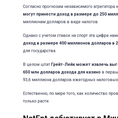
Согласно прогнозам независимого агрегатора 
могут принести доход в размере до 250 мил
миллионам долларов в виде налогов.
Однако с учетом ставок на спорт эта цифра на
доход в размере 400 миллионов долларов в 
для государства.
В целом штат
Грейт-Лейк может извлечь выго
650 млн долларов дохода для казино
в первы
93,6 миллиона долларов ежегодных налоговых 
Естественно, по мере того, как количество пр
только расти.