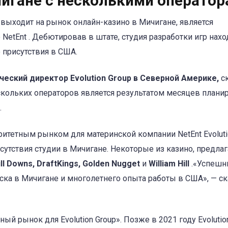
чигане с несколькими операто
 выходит на рынок онлайн-казино в Мичигане, является
NetEnt . Дебютировав в штате, студия разработки игр нахо
 присутствия в США.
ский директор Evolution Group в Северной Америке,
ск
ескольких операторов является результатом месяцев плани
.
ритетным рынком для материнской компании NetEnt Evoluti
исутствия студии в Мичигане. Некоторые из казино, предл
l Downs, DraftKings, Golden Nugget
и
William Hill
.«Успешн
ска в Мичигане и многолетнего опыта работы в США», — ск
й рынок для Evolution Group». Позже в 2021 году Evolutio