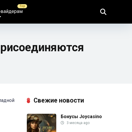
овайдерам
 присоединяются
Свежие новости
падной
Бонусы Joycasino
3 месяца ago