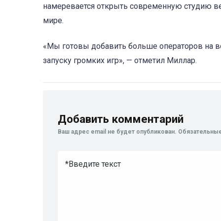
намеревается открыть современную студию вещ
мире.
«Мы готовы добавить больше операторов на все
запуску громких игр», — отметил Миллар.
Добавить комментарий
Ваш адрес email не будет опубликован.
Обязательны