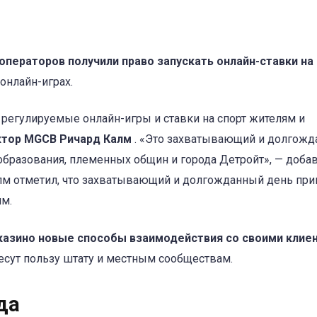
операторов получили право запускать онлайн-ставки на 
онлайн-играх.
 регулируемые онлайн-игры и ставки на спорт жителям и
ктор MGCB Ричард Калм
. «Это захватывающий и долгож
образования, племенных общин и города Детройт», — доба
м отметил, что захватывающий и долгожданный день при
ям.
 казино новые способы взаимодействия со своими клие
несут пользу штату и местным сообществам.
да