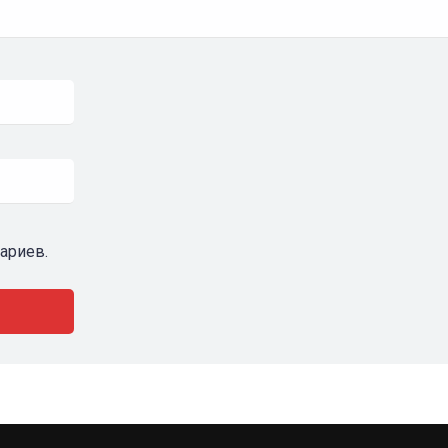
ариев.