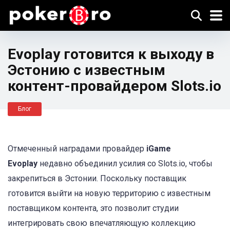
Evoplay готовится к выходу в
Эстонию с известным
контент-провайдером Slots.io
Блог
Отмеченный наградами провайдер
iGame
Evoplay
недавно объединил усилия со Slots.io, чтобы
закрепиться в Эстонии. Поскольку поставщик
готовится выйти на новую территорию с известным
поставщиком контента, это позволит студии
интегрировать свою впечатляющую коллекцию