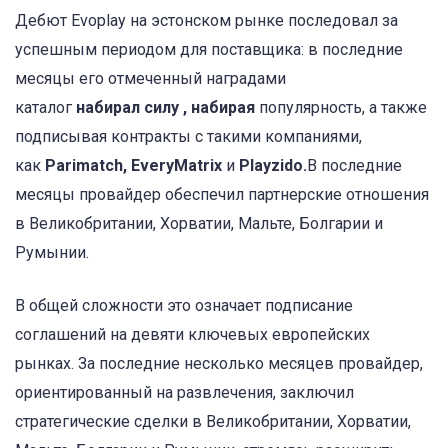
Дебют Evoplay на эстонском рынке последовал за
успешным периодом для поставщика: в последние
месяцы его отмеченный наградами
каталог
набирал
силу
, набирая
популярность, а также
подписывая контракты с такими компаниями,
как
Parimatch, EveryMatrix
и
Playzido.
В последние
месяцы провайдер обеспечил партнерские отношения
в Великобритании, Хорватии, Мальте, Болгарии и
Румынии.
В общей сложности это означает подписание
соглашений на девяти ключевых европейских
рынках. За последние несколько месяцев провайдер,
ориентированный на развлечения, заключил
стратегические сделки в Великобритании, Хорватии,