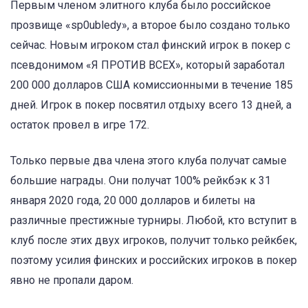
Первым членом элитного клуба было российское
прозвище «sp0ubledy», а второе было создано только
сейчас. Новым игроком стал финский игрок в покер с
псевдонимом «Я ПРОТИВ ВСЕХ», который заработал
200 000 долларов США комиссионными в течение 185
дней. Игрок в покер посвятил отдыху всего 13 дней, а
остаток провел в игре 172.
Только первые два члена этого клуба получат самые
большие награды. Они получат 100% рейкбэк к 31
января 2020 года, 20 000 долларов и билеты на
различные престижные турниры. Любой, кто вступит в
клуб после этих двух игроков, получит только рейкбек,
поэтому усилия финских и российских игроков в покер
явно не пропали даром.