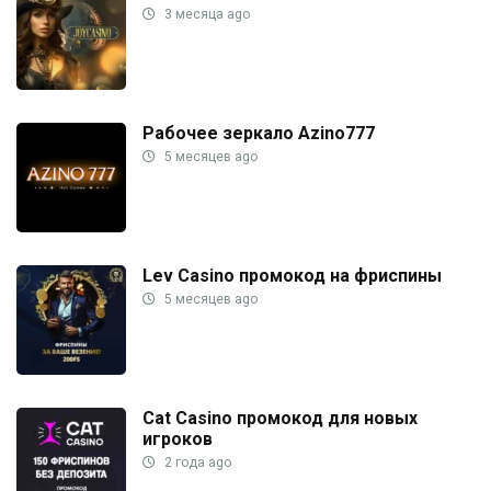
3 месяца ago
Рабочее зеркало Azino777
5 месяцев ago
Lev Casino промокод на фриспины
5 месяцев ago
Cat Casino промокод для новых
игроков
2 года ago