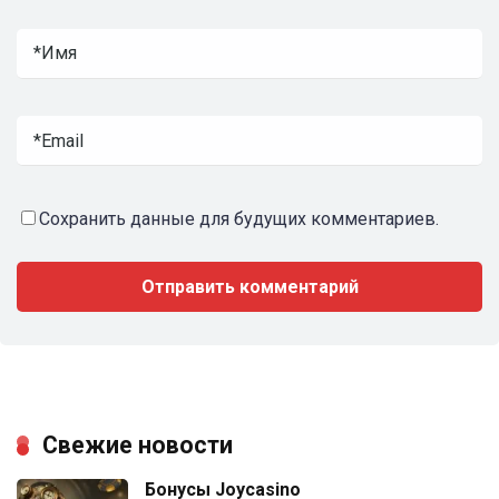
Сохранить данные для будущих комментариев.
Свежие новости
Бонусы Joycasino