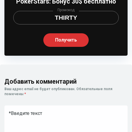
PokerStars: Бонус 30$ бесплатно
Промокод
THIRTY
Получить
Добавить комментарий
Ваш адрес email не будет опубликован.
Обязательные поля
помечены
*