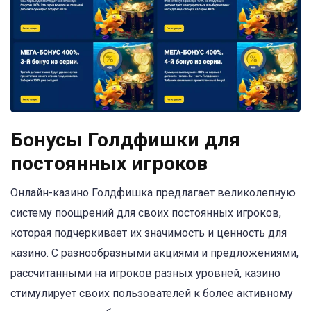
Бонусы Голдфишки для
постоянных игроков
Онлайн-казино Голдфишка предлагает великолепную
систему поощрений для своих постоянных игроков,
которая подчеркивает их значимость и ценность для
казино. С разнообразными акциями и предложениями,
рассчитанными на игроков разных уровней, казино
стимулирует своих пользователей к более активному