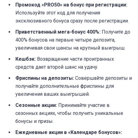
Промокод «PRO50» на бонус при регистрации:
Используйте этот код для получения
эксклюзивного бонуса сразу после регистрации.
Приветственный мега-бонус 400%:
Получите до
400% бонусов на первые четыре депозита,
увеличивая свои шансы на крупный выигрыш.
Кешбэк:
Возвращение части проигранных
средств дает второй шанс на удачу.
Фриспины на депозиты:
Совершайте депозиты и
получайте дополнительные фриспины для
увеличения ваших выигрышей.
Сезонные акции:
Принимайте участие в
сезонных акциях, чтобы получить уникальные
бонусы и призы.
Ежедневные акции в «Календаре бонусов»: