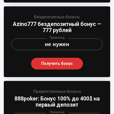
Бездепозитные бонусы
Azino777 бездепозитный бонус —
777 рублей
Промокод
не нужен
Получить бонус
Приветственные бонусы
888poker: Бонус 100% до 400$ на
первый депозит
Промокод