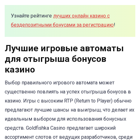
Узнайте рейтинге
лучших онлайн казино с
бездепозитными бонусами за регистрацию
!
Лучшие игровые автоматы
для отыгрыша бонусов
казино
Выбор правильного игрового автомата может
существенно повлиять на успех отыгрыша бонусов в
казино. Игры с высоким RTP (Return to Player) обычно
предлагают лучшие шансы на выигрыш, что делает их
идеальным выбором для использования бонусных
средств. Goldfishka Casino предлагает широкий
ассортимент слотов от ведущих разработчиков, среди