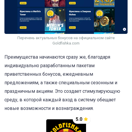
Перечень актуальных бонусов на официальном сайте
Goldfishka.com
Преимущества начинаются сразу же, благодаря
индивидуально разработанным пакетам
приветственных бонусов, ежедневным
предложениям, а также специальным сезонным и
праздничным акциям. Это создает стимулирующую
среду, в которой каждый вход в систему обещает
новые возможности и вознаграждения.
5.0