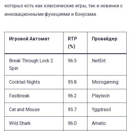
которых есть как классические игры, так и новинки с
инновационными функциями и бонусами.
Игровой Автомат
RTP
Провайдер
(%)
Break Through Lock 2
96.5
NetEnt
Spin
Cocktail Nights
95.8
Microgaming
Fastbreak
96.2
Playtech
Cat and Mouse
95.7
Yggdrasil
Wild Shark
96.0
Amatic