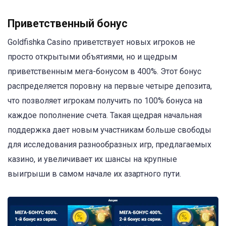
Приветственный бонус
Goldfishka Casino приветствует новых игроков не
просто открытыми объятиями, но и щедрым
приветственным мега-бонусом в 400%. Этот бонус
распределяется поровну на первые четыре депозита,
что позволяет игрокам получить по 100% бонуса на
каждое пополнение счета. Такая щедрая начальная
поддержка дает новым участникам больше свободы
для исследования разнообразных игр, предлагаемых
казино, и увеличивает их шансы на крупные
выигрыши в самом начале их азартного пути.