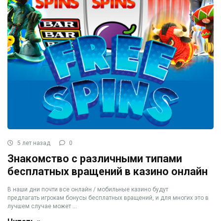
5 лет назад
0
Знакомство с различными типами
бесплатных вращений в казино онлайн
В наши дни почти все онлайн / мобильные казино будут
предлагать игрокам бонусы бесплатных вращений, и для многих это в
лучшем случае может ...