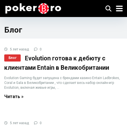
Блог
5 лет назад
0
Evolution готова к дебюту с
Блог
клиентами Entain в Великобритании
Evolution Gaming будет запущена с брендами казино Entain Ladbrokes,
Coral и Gala в Великобритании , что сделает весь набор онлайн-игр
Evolution, включая живые игры, ...
Читать »
5 лет назад
0